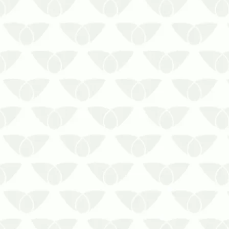
A presença de pragas urbanas é
bastante comum em ambientes
com alto fluxo de pessoas. Nas
instituições de ensino, esses
agentes infestantes representam
um grande risco à saúde dos
alunos, dos professores e de toda
a comunidade escolar pela
possibilid…