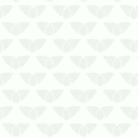
O controle de pragas em
ambientes temporariamente
fechados em Curitiba evita a
migração de agentesAlguns
imóveis podem permanecer
fechados por diversas questões.
Seja por baixa temporada, seja por
períodos de férias, como ocorre