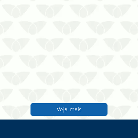
pessoas ao final do dia, que
retornam às suas casas para ter
uma boa noite de sono. Apesar de
ser um local seguro, as pragas
urbanas são a principal ameaça à
n…
Veja mais