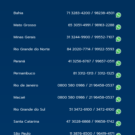
Bahia
71 3283-4200
/
98238-4501
Mato Grosso
65 3051-4991
/
98163-2288
Minas Gerais
31 3244-9900
/
99552-7107
Rio Grande do Norte
84 2020-7714
/
99122-5593
Paraná
41 3256-6767
/
99657-0511
Pernambuco
81 3312-1313
/
3312-1325
Rio de Janeiro
0800 580 0986
/
21 96458-0537
Macaé
0800 580 0986
/
21 96458-0537
Rio Grande do Sul
51 3472-6100
/
3472-6100
Santa Catarina
47 3028-6868
/
99658-1742
São Paulo
11 3876-8500
/
96419-4171