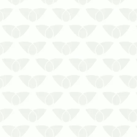
Conte com uma empresa com
ampla experiência nas medidas
contra infestações durante longos
períodos sem ocupação.