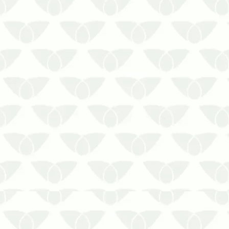
O controle de pragas em cozinhas
industriais e restaurantes no frio
em Curitiba é essencial para
preservar as condições sanitáriasÉ
comum associar a presença de
pragas urbanas apenas às épocas
quentes, quando as temperaturas
elevadas e as chuvas cons…