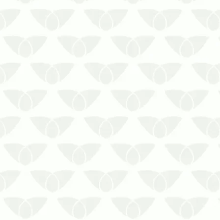
Os contratos de controle de
pragas em Curitiba mantêm os
imóveis livres de ameaçasQualquer
ambiente está suscetível à
infestação de pragas urbanas, que
acontece de forma silenciosa e
passa despercebida nos primeiros
estágios. A presença dos agentes