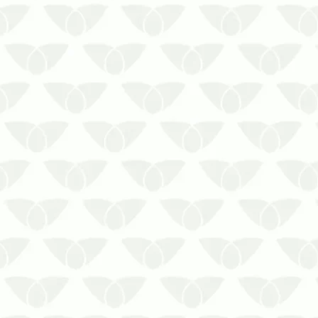
em escolas e universi…
O controle de pragas em hotéis e