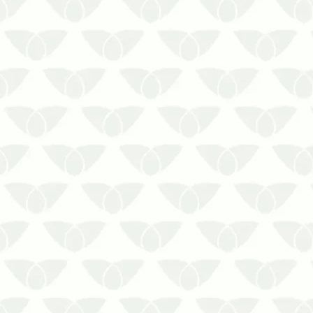
Investir no controle de pragas em
Curitiba preserva a saúde
públicaAs pragas urbanas
representam uma ameaça direta às
pessoas devido à capacidade de
transmissão de doenças. Mantê-las
longe dos ambientes, portanto, é
mais do que uma decisão
estratégic…