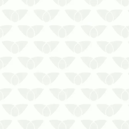
O controle de pragas para
empresas em Curitiba garante uma
operação tranquilaO mercado de
trabalho passa por constantes
transformações, impactando a
forma como as empresas operam,
se relacionam e buscam otimizar o
tempo para crescer. Entretanto, as
i…