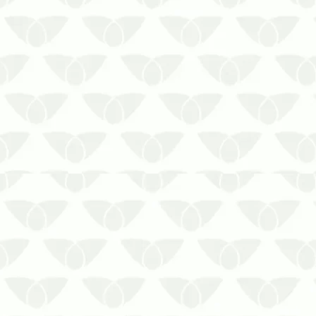
As pragas urbanas são ameaças
comuns nas cidades que podem