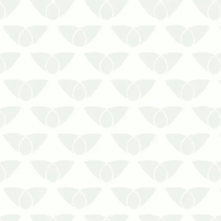
pousadas de Curitiba oferece uma
boa experiência de estadiaA
qualidade de um estabelecimento
de hospedagem depende de
diversos fatores, como limpeza,
atendimento adequado e,
principalmente, cuidados contra as
pragas u…