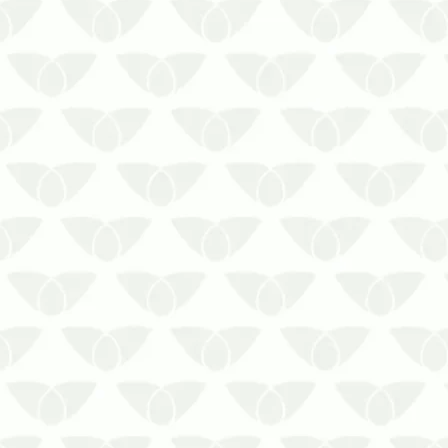
ameaças longe dos imóveisSe você
conhece a reputação das pragas
urbanas, sabe que elas são um
perigo direto à saúde e para os
ambientes onde se proliferam.
Embora sejam mais comuns no
verão…