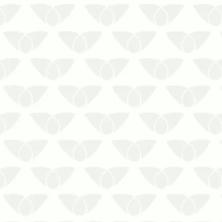
r…
O controle de pragas no outono
em Curitiba ajuda a manter as