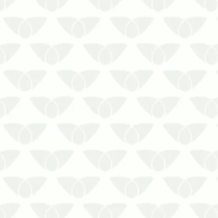
As épocas quentes são o momento
perfeito para a reprodução de
pragas urbanas, que aproveitam as
temperaturas elevadas e as chuvas
repentinas para iniciar sua
proliferação. Isso reforça a
importância do controle de pragas
no verão em Curitiba, de modo…