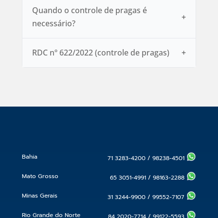
Quando o controle de pragas é
necessário?
RDC nº 622/2022 (controle de pragas)
Bahia
71 3283-4200
/
98238-4501
Mato Grosso
65 3051-4991
/
98163-2288
Minas Gerais
31 3244-9900
/
99552-7107
Rio Grande do Norte
84 2020-7714
/
99122-5593