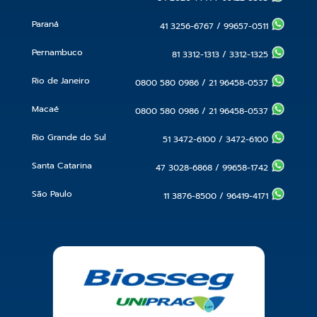
Paraná
41 3256-6767
/
99657-0511
Pernambuco
81 3312-1313
/
3312-1325
Rio de Janeiro
0800 580 0986
/
21 96458-0537
Macaé
0800 580 0986
/
21 96458-0537
Rio Grande do Sul
51 3472-6100
/
3472-6100
Santa Catarina
47 3028-6868
/
99658-1742
São Paulo
11 3876-8500
/
96419-4171