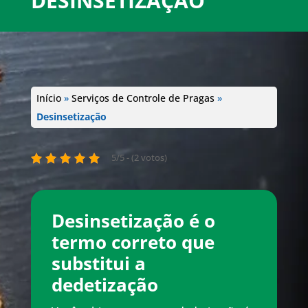
DESINSETIZAÇÃO
Início
»
Serviços de Controle de Pragas
»
Desinsetização
5/5 - (2 votos)
Desinsetização é o
termo correto que
substitui a
dedetização