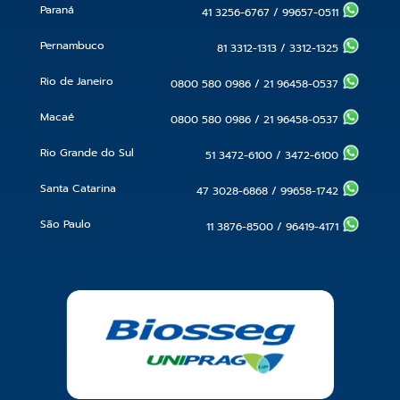
Paraná
41 3256-6767
/
99657-0511
Pernambuco
81 3312-1313
/
3312-1325
Rio de Janeiro
0800 580 0986
/
21 96458-0537
Macaé
0800 580 0986
/
21 96458-0537
Rio Grande do Sul
51 3472-6100
/
3472-6100
Santa Catarina
47 3028-6868
/
99658-1742
São Paulo
11 3876-8500
/
96419-4171