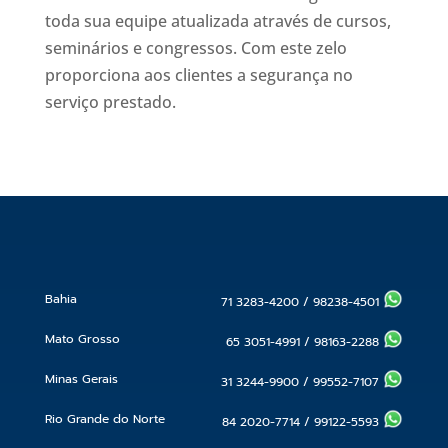
toda sua equipe atualizada através de cursos,
seminários e congressos. Com este zelo
proporciona aos clientes a segurança no
serviço prestado.
Bahia
71 3283-4200
/
98238-4501
Mato Grosso
65 3051-4991
/
98163-2288
Minas Gerais
31 3244-9900
/
99552-7107
Rio Grande do Norte
84 2020-7714
/
99122-5593