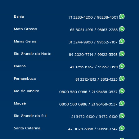
Bahia
71 3283-4200
/
98238-4501
Mato Grosso
65 3051-4991
/
98163-2288
Minas Gerais
31 3244-9900
/
99552-7107
Rio Grande do Norte
84 2020-7714
/
99122-5593
Paraná
41 3256-6767
/
99657-0511
Pernambuco
81 3312-1313
/
3312-1325
Rio de Janeiro
0800 580 0986
/
21 96458-0537
Macaé
0800 580 0986
/
21 96458-0537
Rio Grande do Sul
51 3472-6100
/
3472-6100
Santa Catarina
47 3028-6868
/
99658-1742