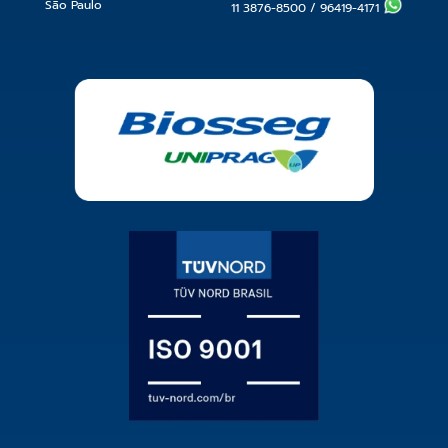
São Paulo
11 3876-8500
/
96419-4171