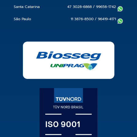
Santa Catarina
47 3028-6868
/
99658-1742
São Paulo
11 3876-8500
/
96419-4171