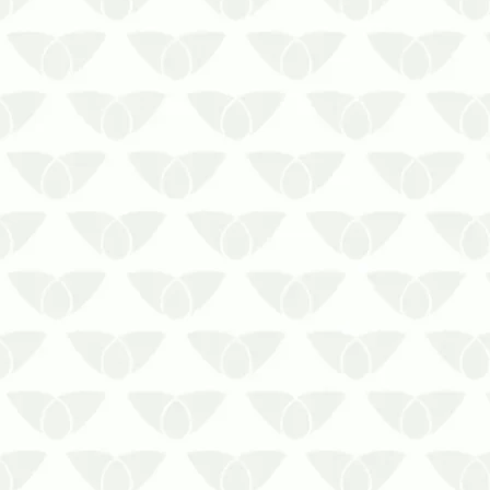
Carrapatos debilitam a saúde do
seu animal. Casos extremos pode
levar até à morte. Dedetização de
carrapatos ajuda a preservar a
saúde de seus pets.