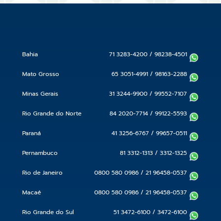
Bahia
71 3283-4200
/
98238-4501
Mato Grosso
65 3051-4991
/
98163-2288
Minas Gerais
31 3244-9900
/
99552-7107
Rio Grande do Norte
84 2020-7714
/
99122-5593
Paraná
41 3256-6767
/
99657-0511
Pernambuco
81 3312-1313
/
3312-1325
Rio de Janeiro
0800 580 0986
/
21 96458-0537
Macaé
0800 580 0986
/
21 96458-0537
Rio Grande do Sul
51 3472-6100
/
3472-6100