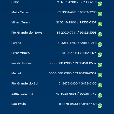
Bahia
71 3283-4200
/
98238-4501
Mato Grosso
65 3051-4991
/
98163-2288
Minas Gerais
31 3244-9900
/
99552-7107
Rio Grande do Norte
84 2020-7714
/
99122-5593
Paraná
41 3256-6767
/
99657-0511
Pernambuco
81 3312-1313
/
3312-1325
Rio de Janeiro
0800 580 0986
/
21 96458-0537
Macaé
0800 580 0986
/
21 96458-0537
Rio Grande do Sul
51 3472-6100
/
3472-6100
Santa Catarina
47 3028-6868
/
99658-1742
São Paulo
11 3876-8500
/
96419-4171