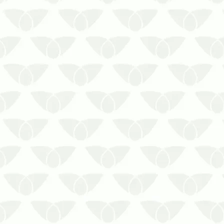
Curitiba preserva a saúde
públicaAs pragas urbanas
representam uma ameaça direta às
pessoas devido à capacidade de
transmissão de doenças. Mantê-las
longe dos ambientes, portanto, é
mais do que uma decisão
estratégic…