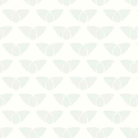
indúst…
A presença de pragas urbanas é
bastante comum em ambientes