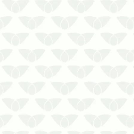
As pragas em condomínios
ameaçam a experiência de moradia
Os condomínios são o refúgio das
pessoas ao final do dia, que
retornam às suas casas para ter
uma boa noite de sono. Apesar de
ser um local seguro, as pragas
urbanas são a principal ameaça à
n…