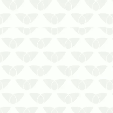
As pragas urbanas são ameaças
comuns nas cidades que podem
invadir os ambientes quando
menos se espera. Conhecidas
pelos problemas que causam, elas
reforçam a necessidade de
medidas corretivas profissionais em
residências, comércios, empresas,