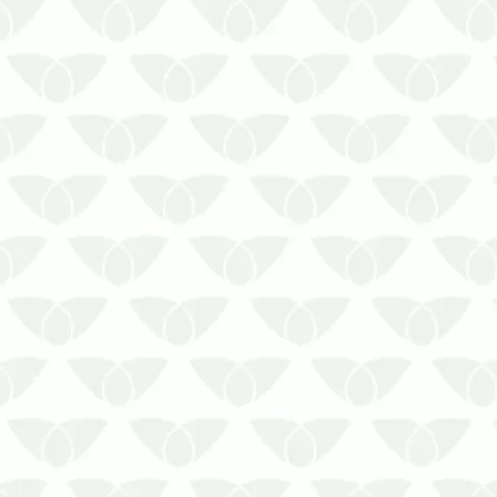
Os contratos de controle de
pragas em Curitiba mantêm os
imóveis livres de ameaçasQualquer
ambiente está suscetível à
infestação de pragas urbanas, que
acontece de forma silenciosa e
passa despercebida nos primeiros
estágios. A presença dos agentes
r…