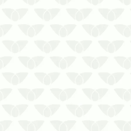
verão…
Investir no controle de pragas em