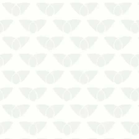
O controle de pragas para
empresas em Curitiba garante uma
operação tranquilaO mercado de
trabalho passa por constantes
transformações, impactando a
forma como as empresas operam,
se relacionam e buscam otimizar o
tempo para crescer. Entretanto, as
i…