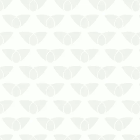
O controle de pragas em
ambientes temporariamente
fechados em Curitiba evita a
migração de agentesAlguns
imóveis podem permanecer
fechados por diversas questões.
Seja por baixa temporada, seja por
períodos de férias, como ocorre
em escolas e universi…