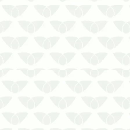
O controle de pragas em cozinhas
industriais e restaurantes no frio
em Curitiba é essencial para
preservar as condições sanitáriasÉ
comum associar a presença de
pragas urbanas apenas às épocas
quentes, quando as temperaturas
elevadas e as chuvas cons…