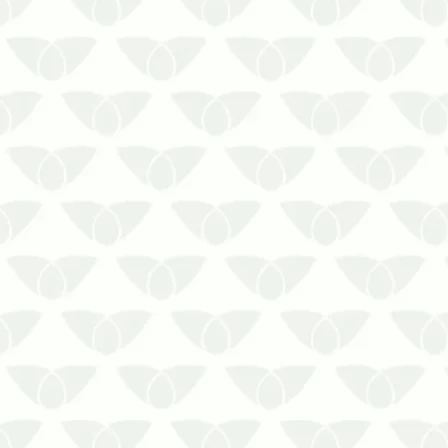
O controle de pragas em hotéis e
pousadas de Curitiba oferece uma
boa experiência de estadiaA
qualidade de um estabelecimento
de hospedagem depende de
diversos fatores, como limpeza,
atendimento adequado e,