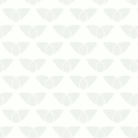
principalmente, cuidados contra as
pragas u…