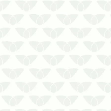
contra infestações durante longos
períodos sem ocupação.