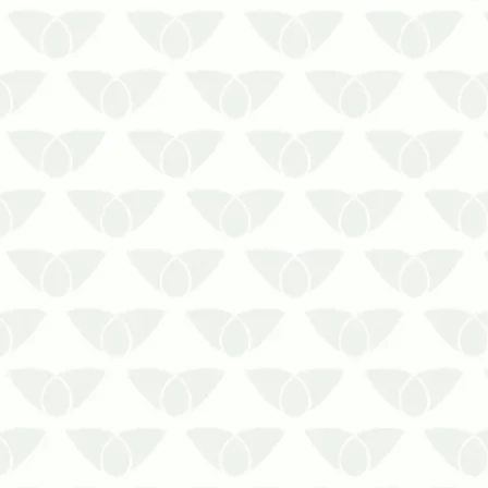
As épocas quentes são o momento
perfeito para a reprodução de
pragas urbanas, que aproveitam as
temperaturas elevadas e as chuvas
repentinas para iniciar sua
proliferação. Isso reforça a
importância do controle de pragas
no verão em Curitiba, de modo…