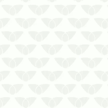
com alto fluxo de pessoas. Nas
instituições de ensino, esses
agentes infestantes representam
um grande risco à saúde dos
alunos, dos professores e de toda
a comunidade escolar pela
possibilid…