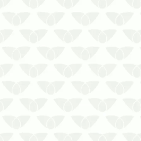
O controle de pragas no outono
em Curitiba ajuda a manter as
ameaças longe dos imóveisSe você
conhece a reputação das pragas
urbanas, sabe que elas são um
perigo direto à saúde e para os
ambientes onde se proliferam.
Embora sejam mais comuns no