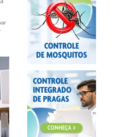
ma
var
r