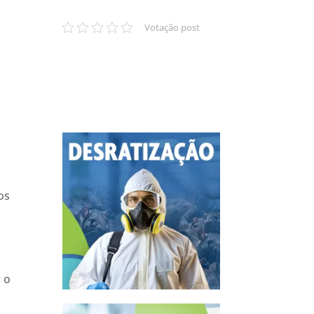
Votação post
os
 o