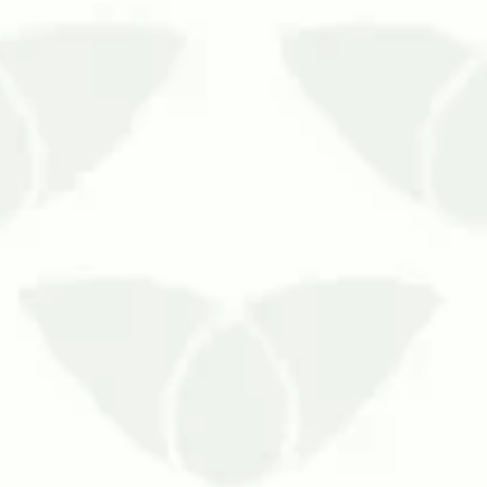
o de agentesAlguns imóveis podem
 férias, como ocorre em escolas e