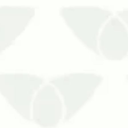
O controle de pragas em ambientes 
permanecer fechados por diversas qu
universi…