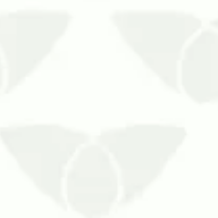
temporariamente fechados em Curitiba evita a migraçã
estões. Seja por baixa temporada, seja por períodos de