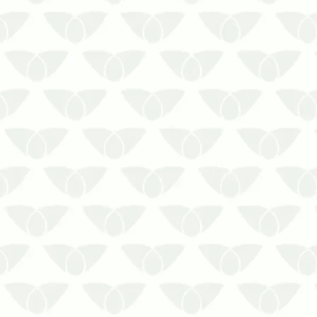
A descupinização preventiva em
condomínios preserva os imóveis
contra problemas estruturais
As pragas são um risco direto para
os ambientes, até mesmo as que
não transmitem doenças. Os cupins
são um bom exemplo, pois se
destacam pelos problemas estru…