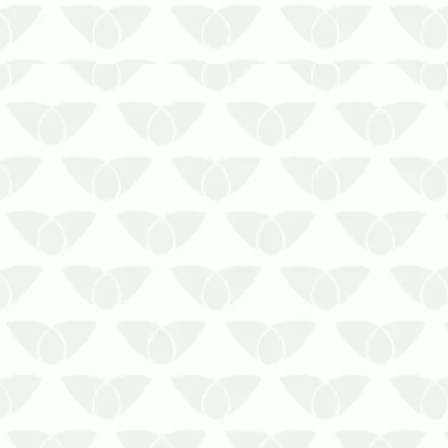
A descupinização no condomínio é
essencial para evitar a migração
dos insetos para outras áreas
A presença de pragas nos
ambientes é extremamente
desagradável. Até mesmo as que
não transmitem doenças
despertam incômodo nas pessoas,
como os cupins. El…