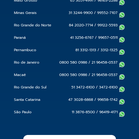
Mato Grosso
65 3051-4991
/
98163-2288
Minas Gerais
31 3244-9900
/
99552-7107
Rio Grande do Norte
84 2020-7714
/
99122-5593
Paraná
41 3256-6767
/
99657-0511
Pernambuco
81 3312-1313
/
3312-1325
Rio de Janeiro
0800 580 0986
/
21 96458-0537
Macaé
0800 580 0986
/
21 96458-0537
Rio Grande do Sul
51 3472-6100
/
3472-6100
Santa Catarina
47 3028-6868
/
99658-1742
São Paulo
11 3876-8500
/
96419-4171