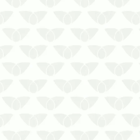
A descupinização em condomínios
acompanha o nível do problema
identificado
Os cupins em ambientes