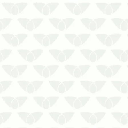
parecer um fenômeno inofensivo.
Afinal, são apenas insetos
voadores em volta de focos de luz,
por apenas alguns minutos.
Contudo, essa atividade representa
um r…