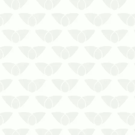
Os cupins alados reforçam a
importância de medidas
estratégicas
As épocas quentes são um
problema nas cidades, pois as
pragas urbanas se tornam mais
comuns. É nesse momento que a
prevenção contra cupins alados se
torna ainda mais necessária para