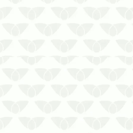
Não há quem não conheça a
reputação dos cupins nas cidades.
Por mais que eles sejam
inofensivos à saúde das pessoas,
os ambientes atingidos pela
infestação sofrem …