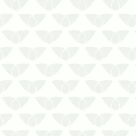
Investir no controle de cupins em
áreas comuns garante a
manutenção do ambiente
Os cupins são comuns nos
espaços urbanos e são conhecidos
pelos problemas que causam.
Ávidos consumidores de madeira,
esses pequenos insetos se tornam
uma preocupação par…