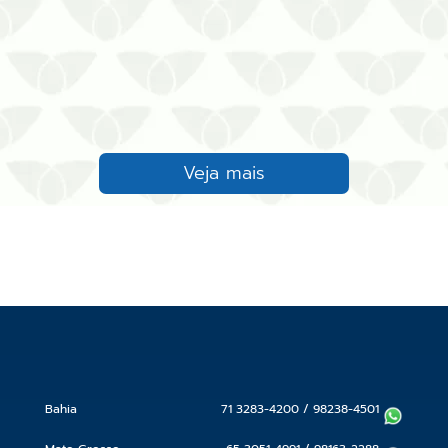
Veja mais
Bahia
71 3283-4200
/
98238-4501