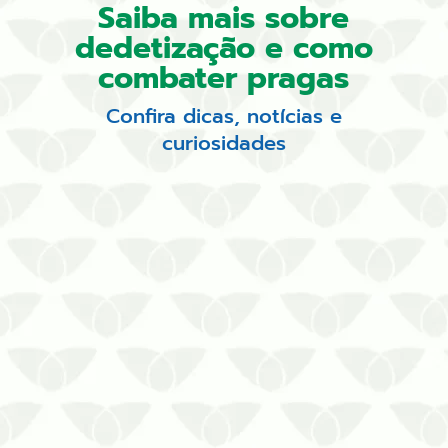
Saiba mais sobre
dedetização e como
combater pragas
Confira dicas, notícias e
curiosidades
O impacto silencioso dos cupins:
prejuízos que começam na
revoadaA revoada de cupins pode