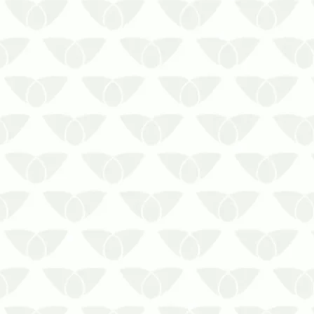
A revoada de cupins é um sério
risco para o seu ambiente
internoSe você já viu aleluias
voando em volta de um foco de
luz, já presenciou o fenômeno da
revoada de cupins. Essa
movimentação marca o período de
reprodução dos insetos, que
buscam a expans…