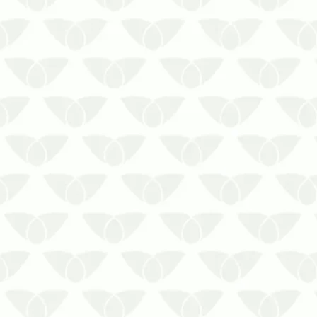
despercebidos quando infestam os
imóveis, pois eles são discretos e
silenciosos em seu ataque. Apesar
de não transmitirem doenças para
as pes…