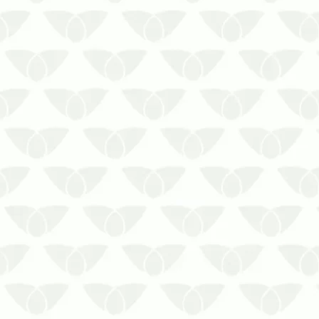
A infestação de cupins em
condomínios é um problema
comum nos centros urbanos
As pragas são agentes conhecidos
nas cidades pelos problemas que
causam por onde passam. Isso não
é diferente com os cupins em
condomínios, pequenos insetos
que danificam p…