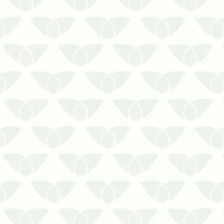
evit…
A descupinização em condomínios
residenciais preserva o local contra
danos estruturais