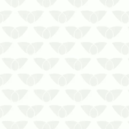
A rapidez na proliferação de
cupins em áreas comuns reforça o
perigo dessas pragas
Os cupins costumam passar