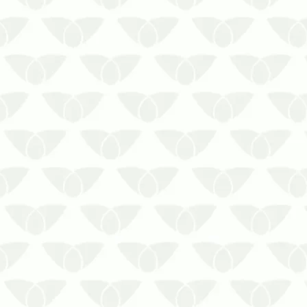
residenciais tiram a paz de
qualquer pessoa, mesmo que eles
sejam inofensivos à saúde. Sua
alimentação baseada em celulose
ameaça os móveis e outras peç…