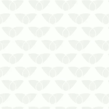
Os cupins nos condomínios são
silenciosos, mas sempre deixam
rastros
A chegada silenciosa dos cupins é
um dos principais problemas
dessas pragas que, além de
pequenas, passam despercebidas
em um primeiro momento. Eles se
escondem nas frestas das port…