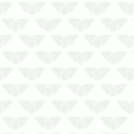
A Importância da Descupinização
Preventiva em Condomínios: Evite
Prejuízos e Riscos
A descupinização preventiva em
condomínios é essencial para a
manutenção do espaço
Quando se fala em pragas urbanas,
é comum pensar apenas nos
agentes que prejudicam …