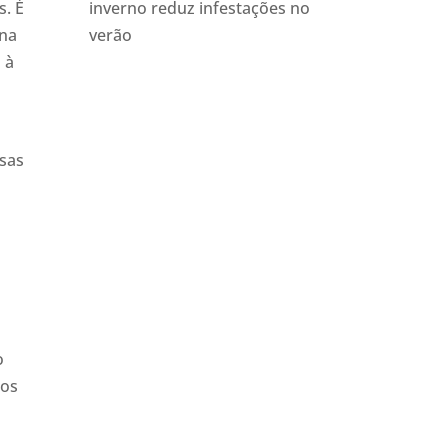
s. É
inverno reduz infestações no
ana
verão
 à
esas
o
cos