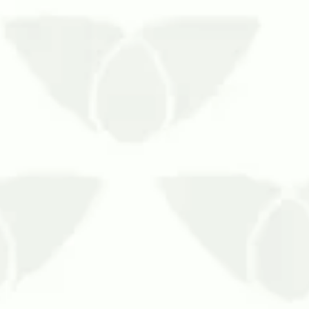
 pelo elevado grau de repulsa que provocam nas pessoa
mbientes onde se instalam.Em épocas chuvosas, as bara