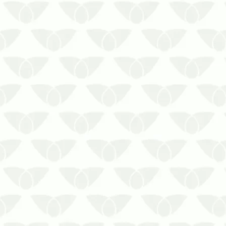
As pragas em condomínios
ameaçam a experiência de moradia
Os condomínios são o refúgio das
pessoas ao final do dia, que
retornam às suas casas para ter
uma boa noite de sono. Apesar de
ser um local seguro, as pragas
urbanas são a principal ameaça à
n…