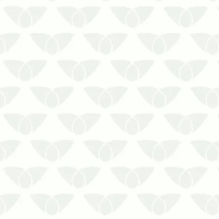
As épocas quentes são o momento
perfeito para a reprodução de
pragas urbanas, que aproveitam as
temperaturas elevadas e as chuvas
repentinas para iniciar sua
proliferação. Isso reforça a
importância do controle de pragas
no verão em Curitiba, de modo…