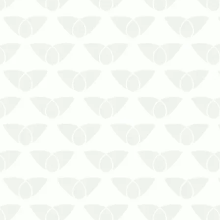
indúst…
A presença de pragas urbanas é
bastante comum em ambientes