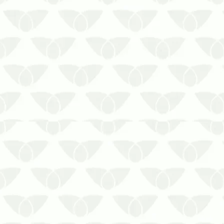
O controle de pragas em cozinhas
industriais e restaurantes no frio
em Curitiba é essencial para
preservar as condições sanitáriasÉ
comum associar a presença de
pragas urbanas apenas às épocas
quentes, quando as temperaturas
elevadas e as chuvas cons…