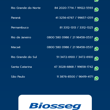
Rio Grande do Norte
84 2020-7714
/
99122-5593
Paraná
41 3256-6767
/
99657-0511
Pernambuco
81 3312-1313
/
3312-1325
Rio de Janeiro
0800 580 0986
/
21 96458-0537
Macaé
0800 580 0986
/
21 96458-0537
Rio Grande do Sul
51 3472-6100
/
3472-6100
Santa Catarina
47 3028-6868
/
99658-1742
São Paulo
11 3876-8500
/
96419-4171