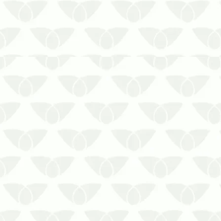
As pragas urbanas são ameaças
comuns nas cidades que podem
invadir os ambientes quando
menos se espera. Conhecidas
pelos problemas que causam, elas
reforçam a necessidade de
medidas corretivas profissionais em
residências, comércios, empresas,