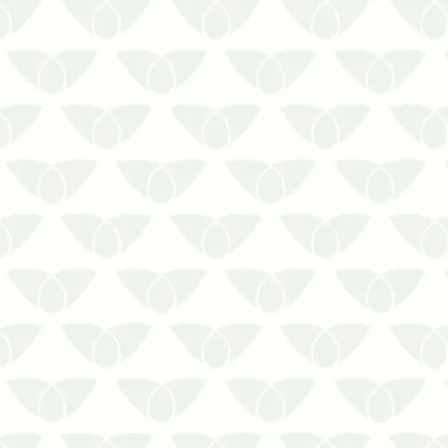
O controle de pragas em
ambientes temporariamente
fechados em Curitiba evita a
migração de agentesAlguns
imóveis podem permanecer
fechados por diversas questões.
Seja por baixa temporada, seja por
períodos de férias, como ocorre
em escolas e universi…