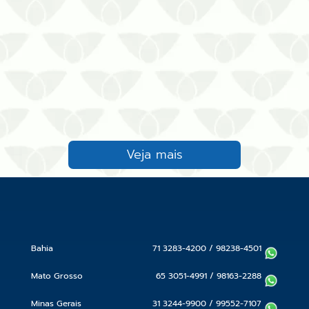
Veja mais
Bahia
71 3283-4200
/
98238-4501
Mato Grosso
65 3051-4991
/
98163-2288
Minas Gerais
31 3244-9900
/
99552-7107