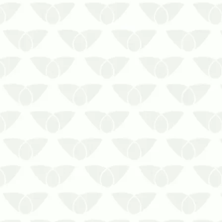
contra infestações durante longos
períodos sem ocupação.