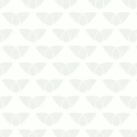
O controle de pragas em hotéis e
pousadas de Curitiba oferece uma
boa experiência de estadiaA
qualidade de um estabelecimento
de hospedagem depende de
diversos fatores, como limpeza,
atendimento adequado e,