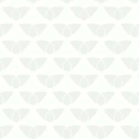
Curitiba preserva a saúde
públicaAs pragas urbanas
representam uma ameaça direta às
pessoas devido à capacidade de
transmissão de doenças. Mantê-las
longe dos ambientes, portanto, é
mais do que uma decisão
estratégic…