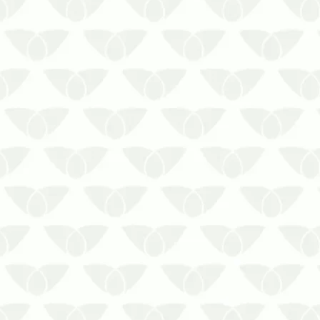
O controle de pragas no outono
em Curitiba ajuda a manter as
ameaças longe dos imóveisSe você
conhece a reputação das pragas
urbanas, sabe que elas são um
perigo direto à saúde e para os
ambientes onde se proliferam.
Embora sejam mais comuns no