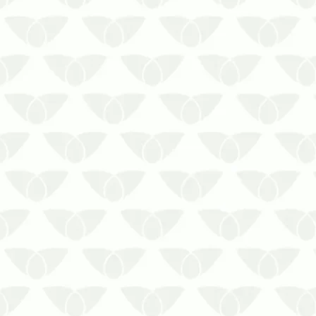
com alto fluxo de pessoas. Nas
instituições de ensino, esses
agentes infestantes representam
um grande risco à saúde dos
alunos, dos professores e de toda
a comunidade escolar pela
possibilid…