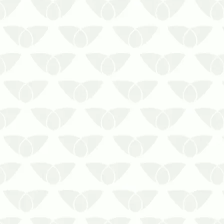
Os contratos de controle de
pragas em Curitiba mantêm os
imóveis livres de ameaçasQualquer
ambiente está suscetível à
infestação de pragas urbanas, que
acontece de forma silenciosa e
passa despercebida nos primeiros
estágios. A presença dos agentes
r…