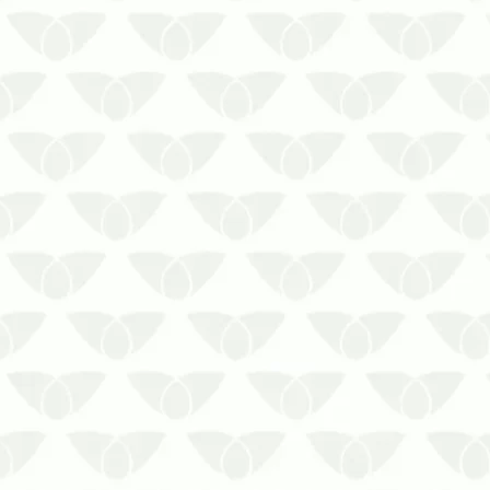
O controle de pragas para
empresas em Curitiba garante uma
operação tranquilaO mercado de
trabalho passa por constantes
transformações, impactando a
forma como as empresas operam,
se relacionam e buscam otimizar o
tempo para crescer. Entretanto, as
i…