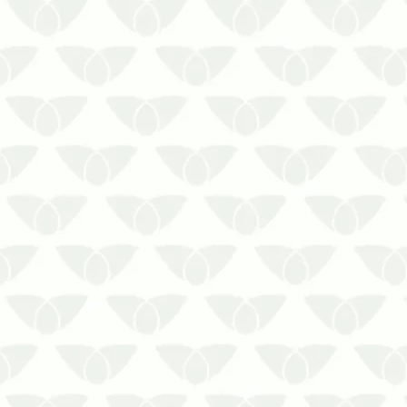
A dedetização em condomínios no
inverno em Curitiba ajuda a
preservar a segurança dos
moradores e funcionáriosA queda
das temperaturas no inverno faz
com que muitas pessoas relaxem
os cuidados relacionados às
pragas urbanas, visto que elas são
mais c…