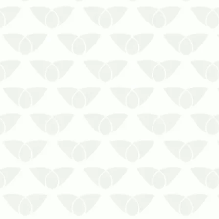
A assistência de uma dedetizadora
especializada para empresas
promove tranquilidade em
ambientes de trabalho
Quando se fala em pragas urbanas,
é incomum pensar nas colônias
fora das residências. Entretanto, até
mesmo os espaços corporativos se
tornam…