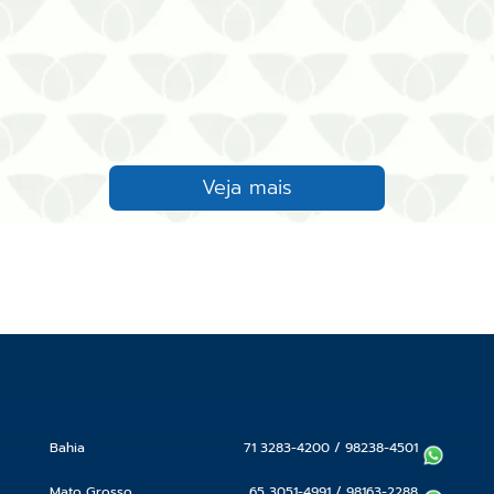
Veja mais
Bahia
71 3283-4200
/
98238-4501
Mato Grosso
65 3051-4991
/
98163-2288