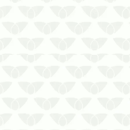
urbanas são um problema comum
nas cidades e elas podem invadir
qualquer local, se reproduzir com
rapidez e ameaçar a segurança das
pessoas. Em ambientes…