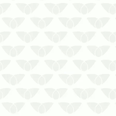
A infestação de pragas urbanas
surge quando menos se espera,
trazendo pânico e preocupação
para as pessoas que convivem nos
espaços. No meio corporativo, a
presença de pragas aumenta o
risco de transmissão de doenças,
além de afetar diretamente a ima…