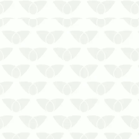
As épocas quentes são perfeitas
para a proliferação silenciosa de
pragas. Conhecidos pelos
problemas de saúde e prejuízos
estruturais que causam, os agentes
são verdadeiros vilões nas cidades,
que chegam de surpresa e causam
pânico nas pessoas. Mesmo…