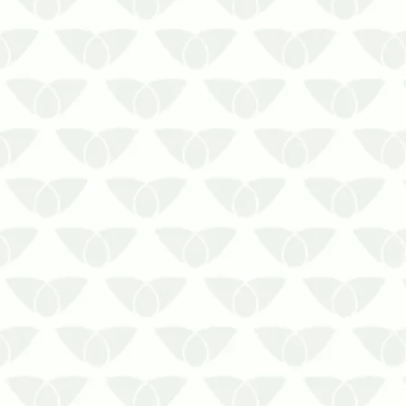
As pragas são um problema
comum nas cidades e podem
invadir os ambientes e causar
inúmeros transtornos. As pragas,