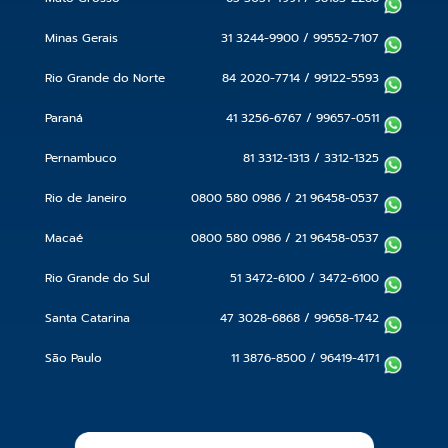
Minas Gerais
31 3244-9900
/
99552-7107
Rio Grande do Norte
84 2020-7714
/
99122-5593
Paraná
41 3256-6767
/
99657-0511
Pernambuco
81 3312-1313
/
3312-1325
Rio de Janeiro
0800 580 0986
/
21 96458-0537
Macaé
0800 580 0986
/
21 96458-0537
Rio Grande do Sul
51 3472-6100
/
3472-6100
Santa Catarina
47 3028-6868
/
99658-1742
São Paulo
11 3876-8500
/
96419-4171