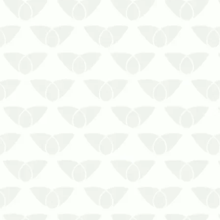
A dedetização profissional em
Curitiba entrega a eficiência
desejada nas soluções
caseirasConviver no mesmo espaço
que as pragas urbanas é um
verdadeiro pesadelo para as
pessoas. Quando elas surgem, de
forma silenciosa e discreta, é
comum apelar para…