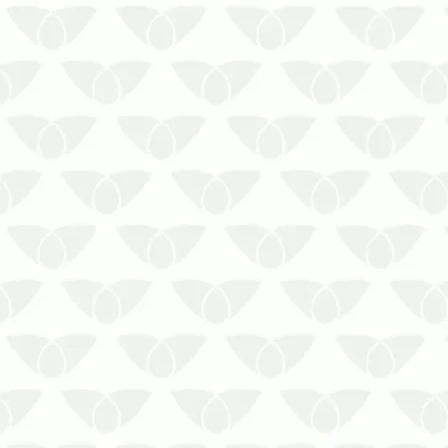
para preservar pessoas e
ambientesA reputação das pragas
urbanas reforça a necessidade de
adotar medidas preventivas e
corretivas contra a sua presença
que, embora seja mais comum em
époc…