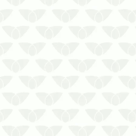
Ambientes fechados e climatizados
em Curitiba podem favorecer as
infestações silenciosasAs pragas