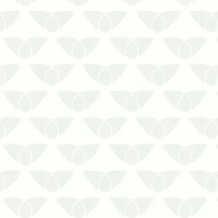
que se destacam pelos riscos à
saúde e os danos estruturais
gerados, se manifestam de forma
silenciosa. Sem a dedetização
periódica em …