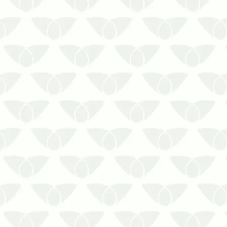
As pragas urbanas surgem em
qualquer ambiente onde
encontram condições favoráveis ao
seu desenvolvimento. Isso ameaça