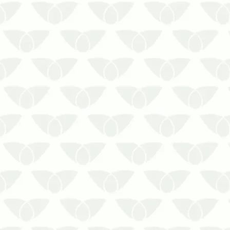
A dedetização sustentável para
condomínios elimina as colônias
sem agredir o meio ambiente
As pragas urbanas são um dos
maiores incômodos para as
pessoas, mas fazem parte do
equilíbrio natural. Eliminar
determinada espécie de forma
indiscriminada pod…