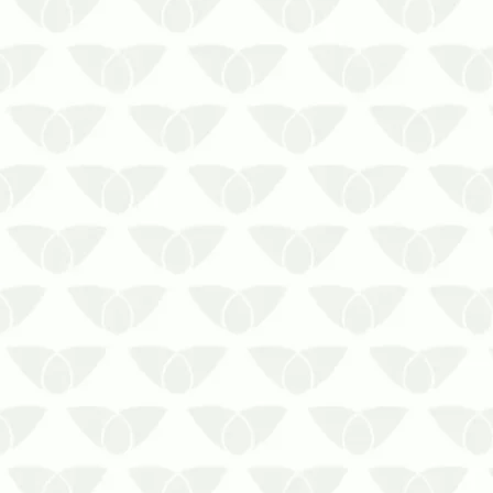
A dedetização em clínicas e
consultórios em Curitiba colabora
com a segurança dos pacientesAs
pragas urbanas são um problema
recorrente nas cidades e podem
invadir qualquer local quando
encontram condições favoráveis à
sua proliferação. Em ambientes …