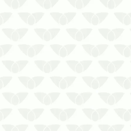
Para muitas pessoas, é comum
associar as pragas urbanas apenas
às residências, onde elas se
beneficiam das condições
favoráveis e se multiplicam pelo
ambiente. Entretanto, qualquer
imóvel se torna um bom local para
o seu desenvolvimento, incluindo
as…