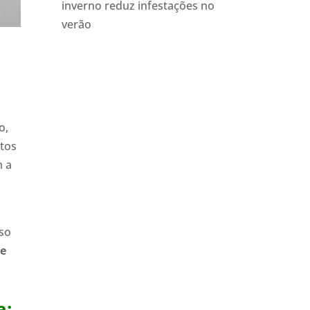
inverno reduz infestações no
verão
o,
utos
m a
sso
 e
a: