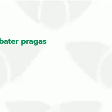
bater pragas
ambientesA reputação das pragas
esença que, embora seja mais comum