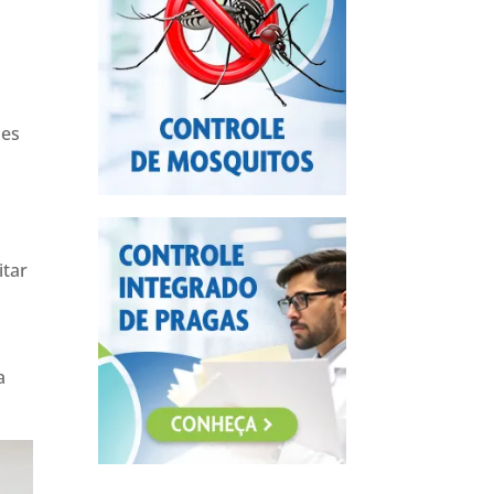
ões
itar
a