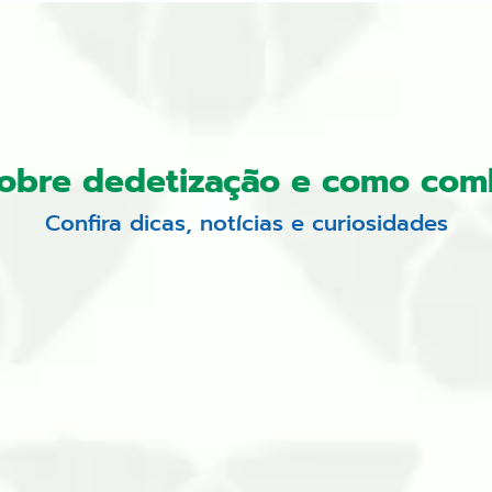
sobre dedetização e como com
Confira dicas, notícias e curiosidades
a é uma decisão inteligente para preservar pessoas e 
otar medidas preventivas e corretivas contra a sua pr