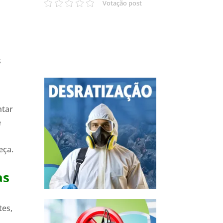
Votação post
s
ntar
e
eça.
as
tes,