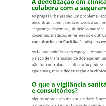
A dedetização em clínic
colabora com a seguran
As pragas urbanas são um problema reco
encontram condições favoráveis à sua pr
segurança devem seguir rígidos padrões,
pacientes, médicos, enfermeiros e outros
consultórios em Curitiba
é indispensáve
As falhas sanitárias em espaços de sa
o risco de transmissão de doenças em um
não for controlada, a infestação pode s
epidemias, mas a
dedetização em clínica
O que a vigilância sanit
e consultórios?
Alguns pontos são mais suscetíveis à pre
o que reforça a importância de manter a 