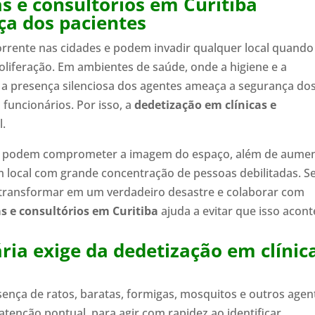
as e consultórios em Curitiba
ça dos pacientes
rrente nas cidades e podem invadir qualquer local quando
oliferação. Em ambientes de saúde, onde a higiene e a
 a presença silenciosa dos agentes ameaça a segurança do
 funcionários. Por isso, a
dedetização em clínicas e
l.
úde podem comprometer a imagem do espaço, além de aume
 local com grande concentração de pessoas debilitadas. S
e transformar em um verdadeiro desastre e colaborar com
s e consultórios em Curitiba
ajuda a evitar que isso acont
ária exige da dedetização em clínic
sença de ratos, baratas, formigas, mosquitos e outros agen
atenção pontual, para agir com rapidez ao identificar