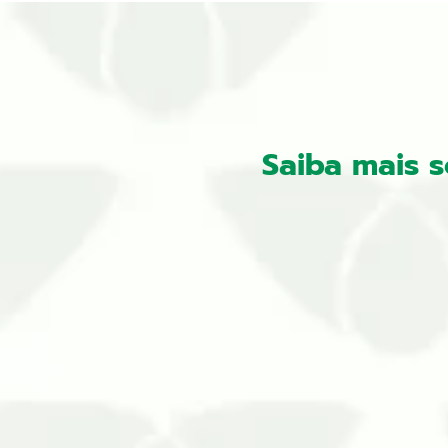
Saiba mais 
A dedetização no inverno em Curitib
urbanas reforça a necessidade de ad
em époc…