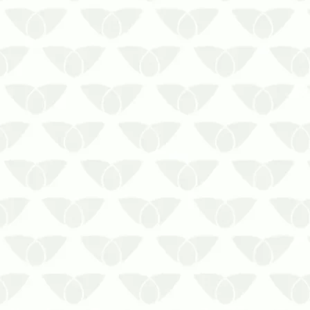
Curitiba entrega a eficiência
desejada nas soluções
caseirasConviver no mesmo espaço
que as pragas urbanas é um
verdadeiro pesadelo para as
pessoas. Quando elas surgem, de
forma silenciosa e discreta, é
comum apelar para…