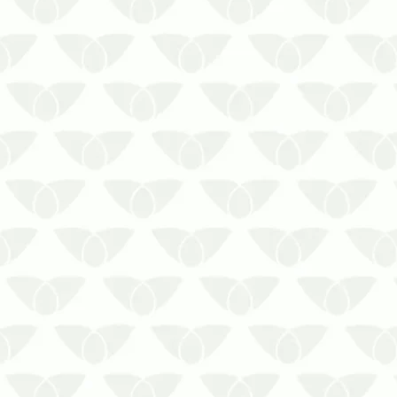
As pragas urbanas surgem em
qualquer ambiente onde