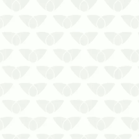
As épocas quentes são perfeitas
para a proliferação silenciosa de
pragas. Conhecidos pelos
problemas de saúde e prejuízos
estruturais que causam, os agentes
são verdadeiros vilões nas cidades,
que chegam de surpresa e causam
pânico nas pessoas. Mesmo…