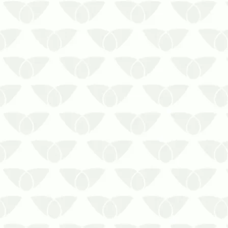
Para muitas pessoas, é comum
associar as pragas urbanas apenas
às residências, onde elas se
beneficiam das condições
favoráveis e se multiplicam pelo
ambiente. Entretanto, qualquer
imóvel se torna um bom local para
o seu desenvolvimento, incluindo
as…