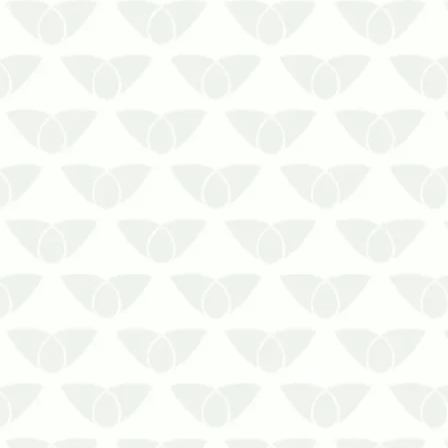
A dedetização em clínicas e
consultórios em Curitiba colabora
com a segurança dos pacientesAs
pragas urbanas são um problema
recorrente nas cidades e podem
invadir qualquer local quando
encontram condições favoráveis à
sua proliferação. Em ambientes …