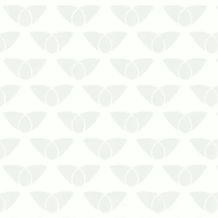
A dedetização em condomínios no
inverno em Curitiba ajuda a
preservar a segurança dos
moradores e funcionáriosA queda
das temperaturas no inverno faz
com que muitas pessoas relaxem
os cuidados relacionados às
pragas urbanas, visto que elas são
mais c…