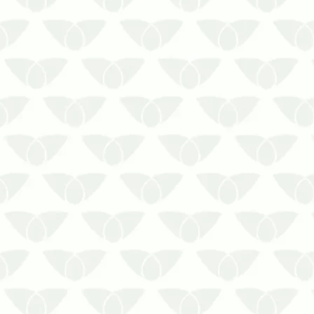
encontram condições favoráveis ao
seu desenvolvimento. Isso ameaça
a segurança e tranquilidade de
quem convive, por exemplo, em
condomínios. Em épocas quentes,
quando as colônias se tornam mais
frequ…