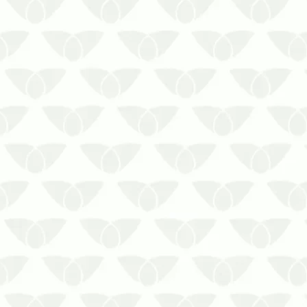
Ambientes fechados e climatizados
em Curitiba podem favorecer as
infestações silenciosasAs pragas
urbanas são um problema comum
nas cidades e elas podem invadir
qualquer local, se reproduzir com
rapidez e ameaçar a segurança das