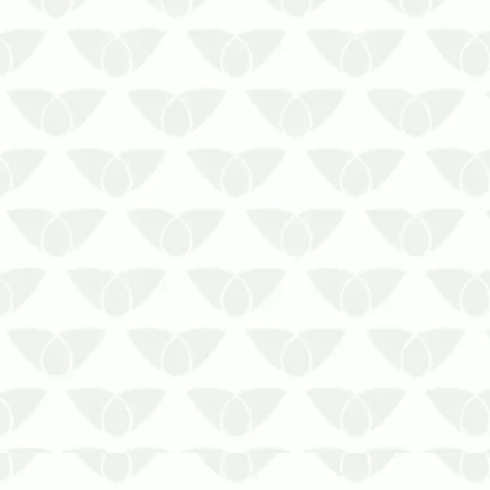
comum nas cidades e podem
invadir os ambientes e causar
inúmeros transtornos. As pragas,
que se destacam pelos riscos à
saúde e os danos estruturais
gerados, se manifestam de forma
silenciosa. Sem a dedetização
periódica em …