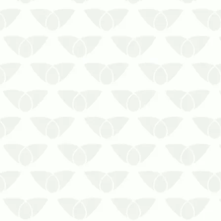
A assistência de uma dedetizadora
especializada para empresas
promove tranquilidade em
ambientes de trabalho
Quando se fala em pragas urbanas,
é incomum pensar nas colônias
fora das residências. Entretanto, até
mesmo os espaços corporativos se
tornam…