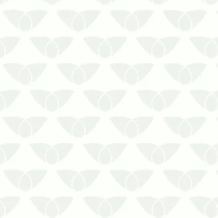
corretivas contra a sua presença
que, embora seja mais comum em
époc…