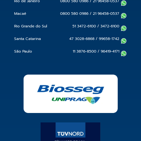
Rio de Janeiro
0800 580 0986
/
21 96458-0537
Macaé
0800 580 0986
/
21 96458-0537
Rio Grande do Sul
51 3472-6100
/
3472-6100
Santa Catarina
47 3028-6868
/
99658-1742
São Paulo
11 3876-8500
/
96419-4171