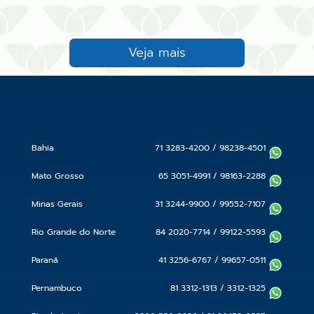
Veja mais
Bahia
71 3283-4200
/
98238-4501
Mato Grosso
65 3051-4991
/
98163-2288
Minas Gerais
31 3244-9900
/
99552-7107
Rio Grande do Norte
84 2020-7714
/
99122-5593
Paraná
41 3256-6767
/
99657-0511
Pernambuco
81 3312-1313
/
3312-1325