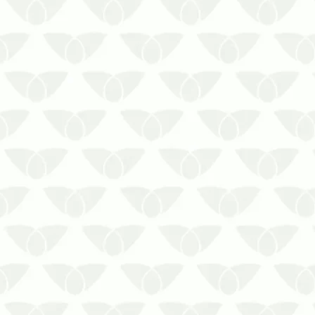
As pragas urbanas estão entre os
maiores problemas das pessoas
nas cidades, principalmente pelos
riscos estruturais e de saúde que
geram por onde passam. Em
épocas chuvosas, a presença de
baratas, formigas, mosquitos, ratos,
moscas, entre outros agen…