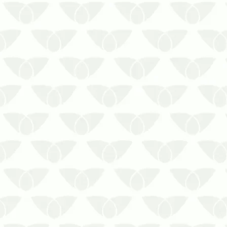
A infestação de pragas urbanas
surge quando menos se espera,
trazendo pânico e preocupação
para as pessoas que convivem nos
espaços. No meio corporativo, a
presença de pragas aumenta o
risco de transmissão de doenças,
além de afetar diretamente a ima…