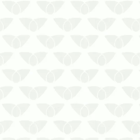
A rapidez na proliferação de
cupins em áreas comuns reforça o
perigo dessas pragas
Os cupins costumam passar
despercebidos quando infestam os
imóveis, pois eles são discretos e
silenciosos em seu ataque. Apesar
de não transmitirem doenças para
as pes…