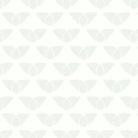
Reconheça os sinais antes que o
problema se agrave e saiba como
agir corretamenteA revoada de
cupins marca o início da formação
de novas colônias. Os cupins são
insetos silenciosos e destruidores,
que podem gerar danos
consideráveis para seus bens. É…