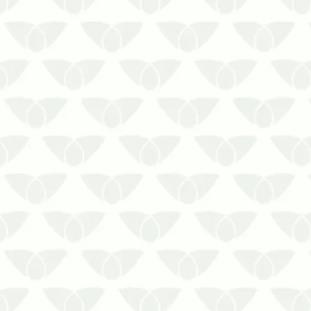
Os cupins nos condomínios são
silenciosos, mas sempre deixam
rastros