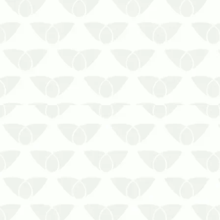
A infestação de cupins em
condomínios é um problema
comum nos centros urbanos
As pragas são agentes conhecidos