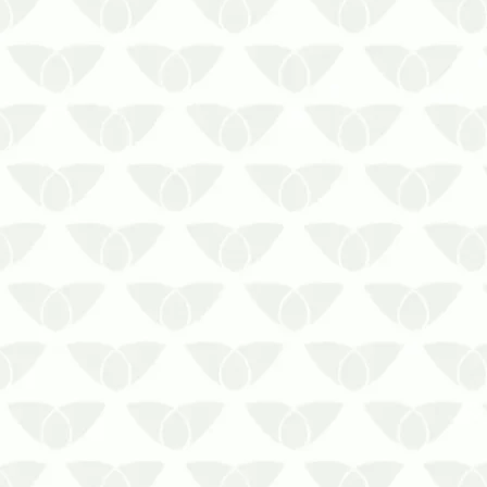
A descupinização em condomínios
residenciais preserva o local contra
danos estruturais
Não há quem não conheça a
reputação dos cupins nas cidades.
Por mais que eles sejam
inofensivos à saúde das pessoas,
os ambientes atingidos pela
infestação sofrem …