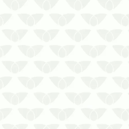
A descupinização preventiva em
condomínios preserva os imóveis
contra problemas estruturais
As pragas são um risco direto para
os ambientes, até mesmo as que