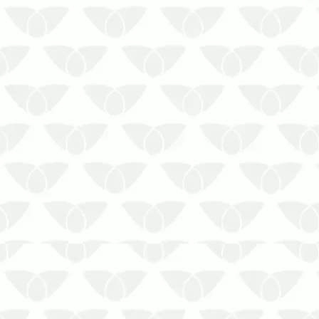
Os cupins alados reforçam a
importância de medidas
estratégicas
As épocas quentes são um
problema nas cidades, pois as
pragas urbanas se tornam mais
comuns. É nesse momento que a
prevenção contra cupins alados se
torna ainda mais necessária para
evit…