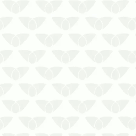
A descupinização em condomínios
acompanha o nível do problema
identificado
Os cupins em ambientes
residenciais tiram a paz de
qualquer pessoa, mesmo que eles
sejam inofensivos à saúde. Sua
alimentação baseada em celulose
ameaça os móveis e outras peç…