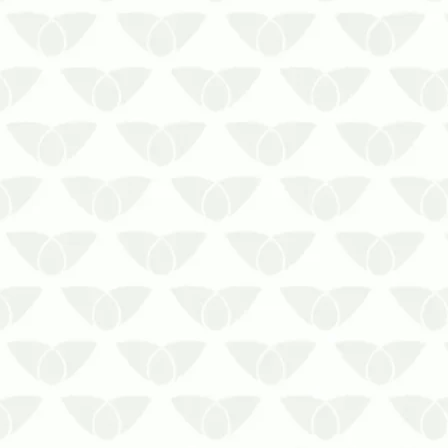
A descupinização no condomínio é
essencial para evitar a migração
dos insetos para outras áreas
A presença de pragas nos
ambientes é extremamente
desagradável. Até mesmo as que
não transmitem doenças
despertam incômodo nas pessoas,
como os cupins. El…