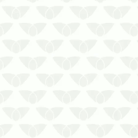
voando em volta de um foco de
luz, já presenciou o fenômeno da
revoada de cupins. Essa
movimentação marca o período de
reprodução dos insetos, que
buscam a expans…