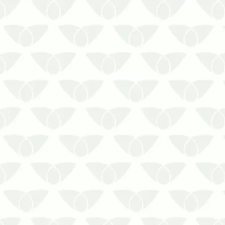
O impacto silencioso dos cupins:
prejuízos que começam na
revoadaA revoada de cupins pode
parecer um fenômeno inofensivo.
Afinal, são apenas insetos
voadores em volta de focos de luz,
por apenas alguns minutos.
Contudo, essa atividade representa
um r…