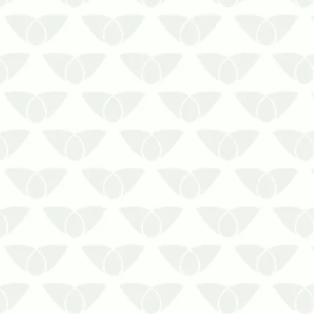
A chegada silenciosa dos cupins é
um dos principais problemas
dessas pragas que, além de
pequenas, passam despercebidas
em um primeiro momento. Eles se
escondem nas frestas das port…