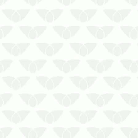
A revoada de cupins é um sério
risco para o seu ambiente
internoSe você já viu aleluias