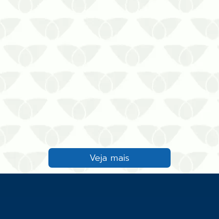
não transmitem doenças. Os cupins
são um bom exemplo, pois se
destacam pelos problemas estru…
Veja mais