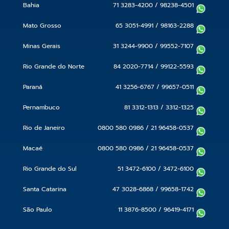
Bahia
71 3283-4200
/
98238-4501
Mato Grosso
65 3051-4991
/
98163-2288
Minas Gerais
31 3244-9900
/
99552-7107
Rio Grande do Norte
84 2020-7714
/
99122-5593
Paraná
41 3256-6767
/
99657-0511
Pernambuco
81 3312-1313
/
3312-1325
Rio de Janeiro
0800 580 0986
/
21 96458-0537
Macaé
0800 580 0986
/
21 96458-0537
Rio Grande do Sul
51 3472-6100
/
3472-6100
Santa Catarina
47 3028-6868
/
99658-1742
São Paulo
11 3876-8500
/
96419-4171