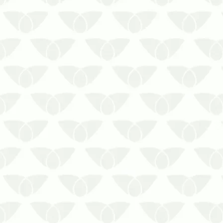
nas cidades pelos problemas que
causam por onde passam. Isso não
é diferente com os cupins em
condomínios, pequenos insetos
que danificam p…