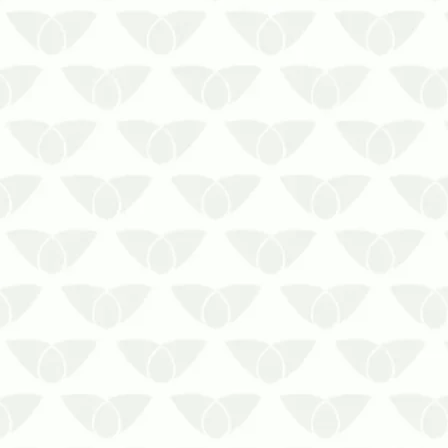
Investir no controle de cupins em
áreas comuns garante a
manutenção do ambiente
Os cupins são comuns nos
espaços urbanos e são conhecidos
pelos problemas que causam.
Ávidos consumidores de madeira,
esses pequenos insetos se tornam
uma preocupação par…