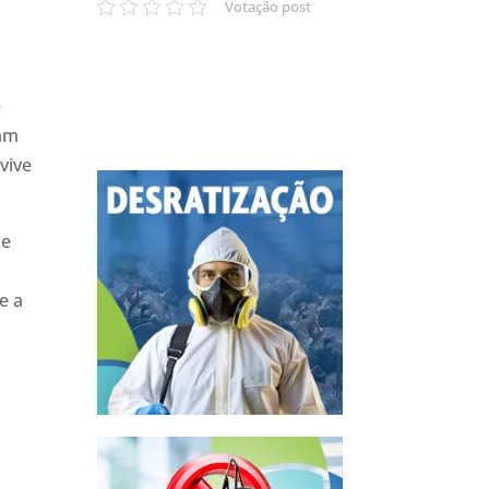
Votação post
e
sam
vive
de
o
e a