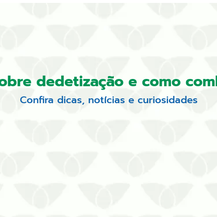
sobre dedetização e como com
Confira dicas, notícias e curiosidades
s na sua residência pioram com a convivência com estes 