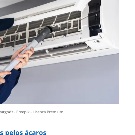
eargodz - Freepik - Licença Premium
s pelos ácaros