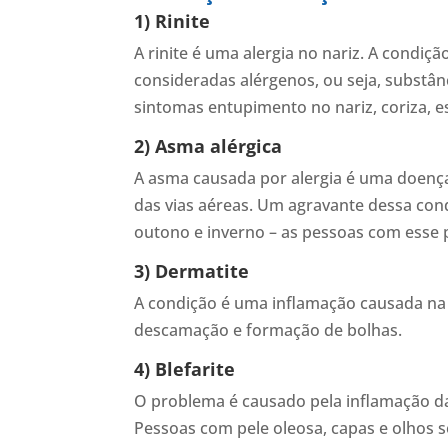
1) Rinite
A rinite é uma alergia no nariz. A condi
consideradas alérgenos, ou seja, substâ
sintomas entupimento no nariz, coriza, es
2) Asma alérgica
A asma causada por alergia é uma doenç
das vias aéreas. Um agravante dessa condi
outono e inverno – as pessoas com esse
3) Dermatite
A condição é uma inflamação causada na 
descamação e formação de bolhas.
4) Blefarite
O problema é causado pela inflamação das 
Pessoas com pele oleosa, capas e olhos s