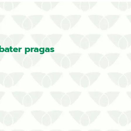
bater pragas
parasitas! Eliminar os ácaros é a