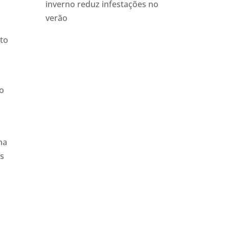
inverno reduz infestações no
verão
ato
ão
ma
as