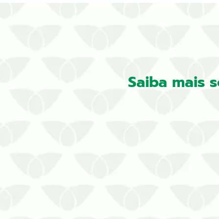
Saiba mais 
Não perca tempo enquanto as alergia
solução! Saiba Mais!