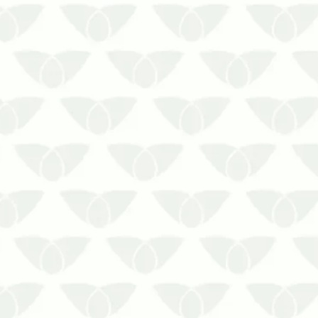
Eliminar os ácaros, pelo menos o ex
Saiba Como!