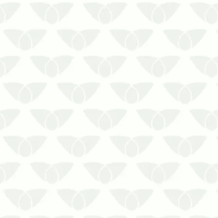
A rapidez na proliferação de
cupins em áreas comuns reforça o
perigo dessas pragas
Os cupins costumam passar
despercebidos quando infestam os
imóveis, pois eles são discretos e
silenciosos em seu ataque. Apesar
de não transmitirem doenças para
as pes…