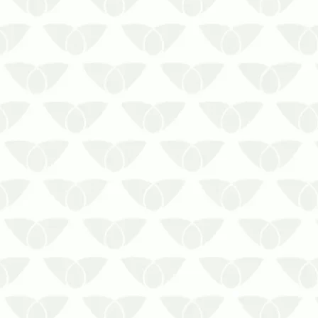
Os cupins nos condomínios são
silenciosos, mas sempre deixam
rastros
A chegada silenciosa dos cupins é
um dos principais problemas
dessas pragas que, além de