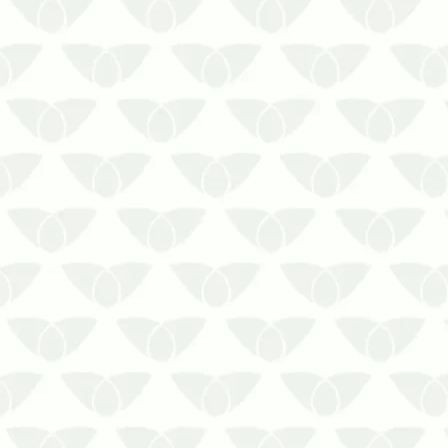
A descupinização em condomínios
residenciais preserva o local contra
danos estruturais
Não há quem não conheça a
reputação dos cupins nas cidades.
Por mais que eles sejam
inofensivos à saúde das pessoas,
os ambientes atingidos pela
infestação sofrem …