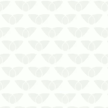
A descupinização em condomínios
acompanha o nível do problema
identificado
Os cupins em ambientes
residenciais tiram a paz de
qualquer pessoa, mesmo que eles
sejam inofensivos à saúde. Sua
alimentação baseada em celulose
ameaça os móveis e outras peç…