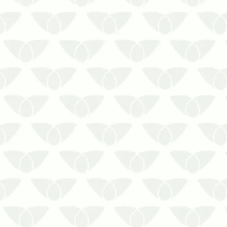
pequenas, passam despercebidas
em um primeiro momento. Eles se
escondem nas frestas das port…