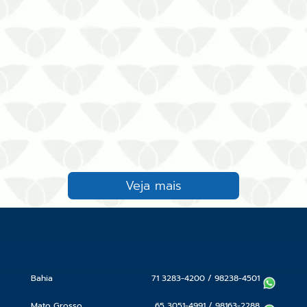
destacam pelos problemas estru…
Veja mais
Bahia
71 3283-4200
/
98238-4501
Mato Grosso
65 3051-4991
/
98163-2288