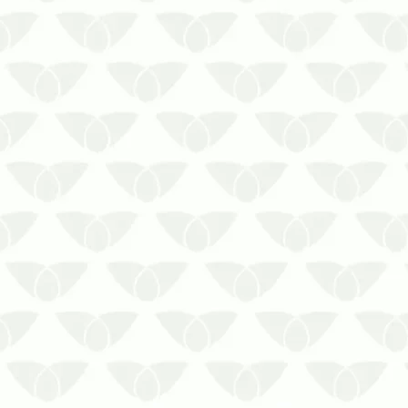
Investir no controle de cupins em
áreas comuns garante a
manutenção do ambiente
Os cupins são comuns nos
espaços urbanos e são conhecidos
pelos problemas que causam.
Ávidos consumidores de madeira,
esses pequenos insetos se tornam
uma preocupação par…