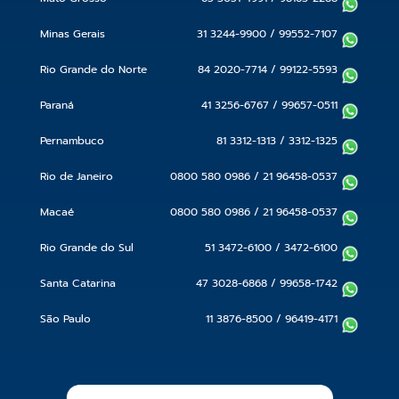
Minas Gerais
31 3244-9900
/
99552-7107
Rio Grande do Norte
84 2020-7714
/
99122-5593
Paraná
41 3256-6767
/
99657-0511
Pernambuco
81 3312-1313
/
3312-1325
Rio de Janeiro
0800 580 0986
/
21 96458-0537
Macaé
0800 580 0986
/
21 96458-0537
Rio Grande do Sul
51 3472-6100
/
3472-6100
Santa Catarina
47 3028-6868
/
99658-1742
São Paulo
11 3876-8500
/
96419-4171