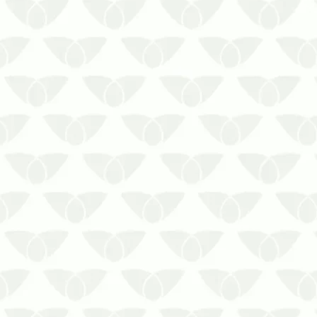
O impacto silencioso dos cupins:
prejuízos que começam na
revoadaA revoada de cupins pode
parecer um fenômeno inofensivo.
Afinal, são apenas insetos
voadores em volta de focos de luz,
por apenas alguns minutos.
Contudo, essa atividade representa
um r…