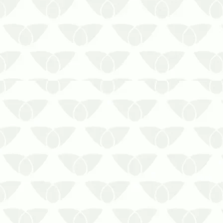
A infestação de cupins em
condomínios é um problema
comum nos centros urbanos
As pragas são agentes conhecidos
nas cidades pelos problemas que
causam por onde passam. Isso não