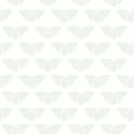
A revoada de cupins é um sério
risco para o seu ambiente
internoSe você já viu aleluias
voando em volta de um foco de
luz, já presenciou o fenômeno da
revoada de cupins. Essa