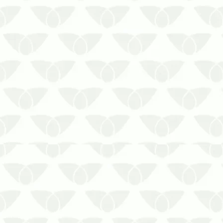
Os cupins alados reforçam a
importância de medidas
estratégicas
As épocas quentes são um
problema nas cidades, pois as
pragas urbanas se tornam mais
comuns. É nesse momento que a
prevenção contra cupins alados se
torna ainda mais necessária para
evit…