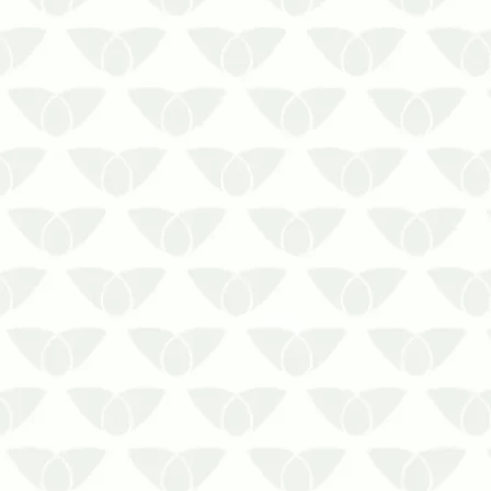
é diferente com os cupins em
condomínios, pequenos insetos
que danificam p…