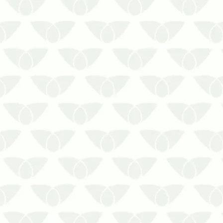
Reconheça os sinais antes que o
problema se agrave e saiba como
agir corretamenteA revoada de
cupins marca o início da formação
de novas colônias. Os cupins são
insetos silenciosos e destruidores,
que podem gerar danos
consideráveis para seus bens. É…