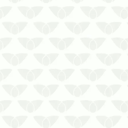
movimentação marca o período de
reprodução dos insetos, que
buscam a expans…