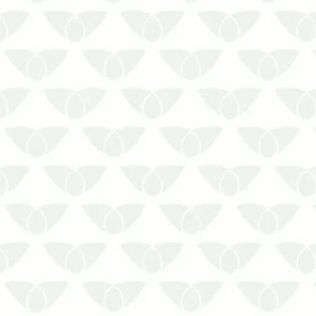
A descupinização no condomínio é
essencial para evitar a migração
dos insetos para outras áreas
A presença de pragas nos
ambientes é extremamente
desagradável. Até mesmo as que
não transmitem doenças
despertam incômodo nas pessoas,
como os cupins. El…