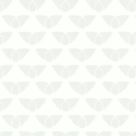
A descupinização preventiva em
condomínios preserva os imóveis
contra problemas estruturais
As pragas são um risco direto para
os ambientes, até mesmo as que
não transmitem doenças. Os cupins
são um bom exemplo, pois se