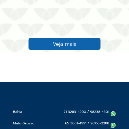
Veja mais
Bahia
71 3283-4200
/
98238-4501
Mato Grosso
65 3051-4991
/
98163-2288