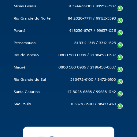
Minas Gerais
31 3244-9900
/
99552-7107
Rio Grande do Norte
84 2020-7714
/
99122-5593
Paraná
41 3256-6767
/
99657-0511
Pernambuco
81 3312-1313
/
3312-1325
Rio de Janeiro
0800 580 0986
/
21 96458-0537
Macaé
0800 580 0986
/
21 96458-0537
Rio Grande do Sul
51 3472-6100
/
3472-6100
Santa Catarina
47 3028-6868
/
99658-1742
São Paulo
11 3876-8500
/
96419-4171