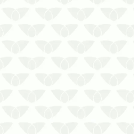
Limpeza de cisterna de casas: faça
e não tenha problemas com a
contaminação. Esse serviço é
essencial para preservar a sua
segurança!