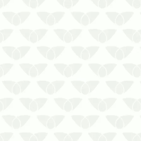
Risco da cisterna suja: conheça os
problemas causados pela falta de
limpeza qualificada!