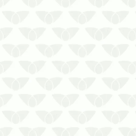
Limpeza de cisterna certificada: a
melhor forma de preservar a
qualidade da água. Investir na
limpeza é um meio de preservar
sua segurança.