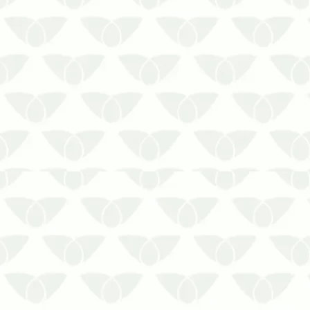
Considerar as principais diferenças
da limpeza de cisterna amadora x
profissional torna a escolha muito
mais fácil.