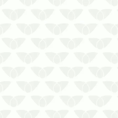
A limpeza de cisterna certificada é
a garantia de bons resultados em
seu ambiente.