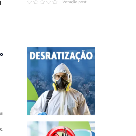
a
Votação post
ão
 a
s.