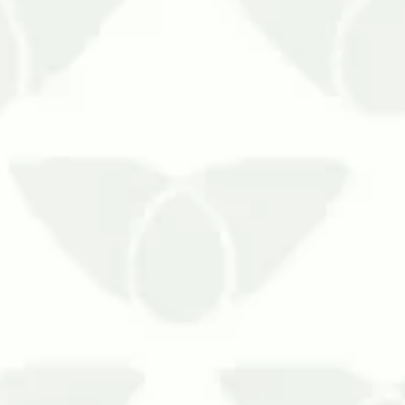
essa ameaça. A sanitização é ideal