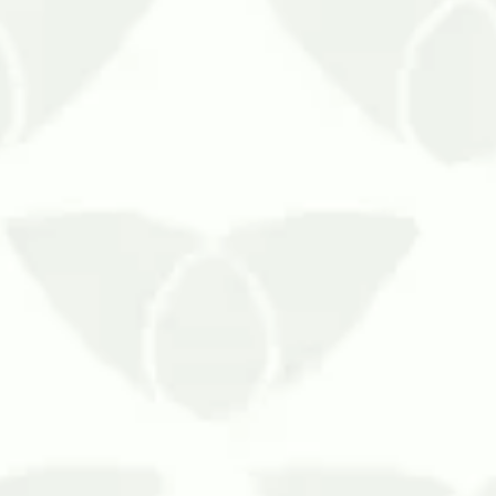
proteção reforçada contra o novo vírus do coronavírus
cais de saúde.