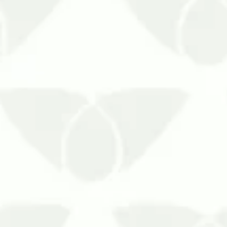
O vírus do coronavírus ainda está pel
para proteger ambientes fechados…