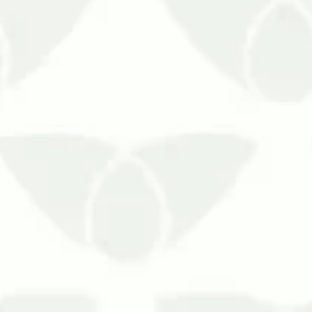
É extremamente necessário que haja 
sensíveis como hospitais e demais lo