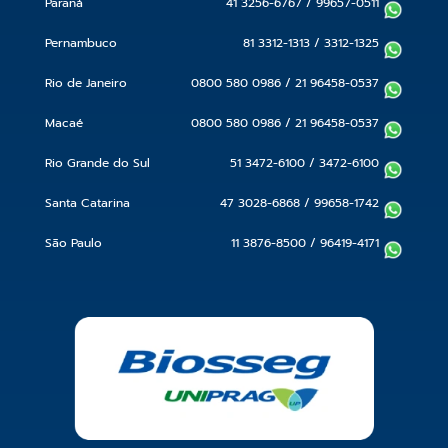
Paraná
41 3256-6767
/
99657-0511
Pernambuco
81 3312-1313
/
3312-1325
Rio de Janeiro
0800 580 0986
/
21 96458-0537
Macaé
0800 580 0986
/
21 96458-0537
Rio Grande do Sul
51 3472-6100
/
3472-6100
Santa Catarina
47 3028-6868
/
99658-1742
São Paulo
11 3876-8500
/
96419-4171