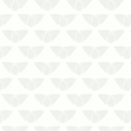
forma comprovada de proteção
contra o coronavírus. Conheça os
benefícios!