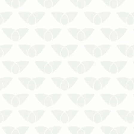
Saiba como funciona a sanitização
para shoppings em Curitiba e
mantenha seguro esse centro de
lazer!