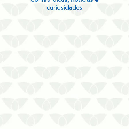
curiosidades
O vírus do coronavírus ainda está
pelo ar, portanto, não hesite em
contratar serviços contra essa
ameaça. A sanitização é ideal para
proteger ambientes fechados…