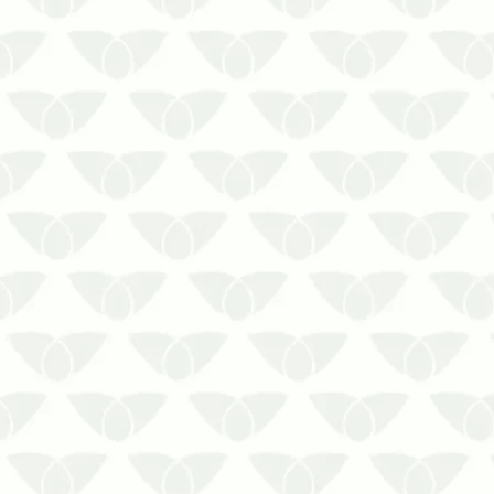
Mantenha os clientes seguros com
a Sanitização para Loja!