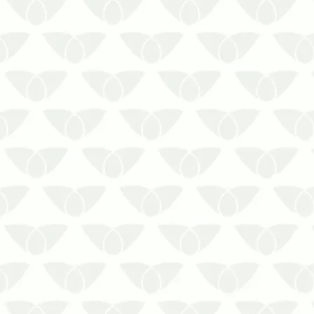
haja proteção reforçada contra o
novo vírus do coronavírus,
principalmente em ambientes
sensíveis como hospitais e demais
locais de saúde.