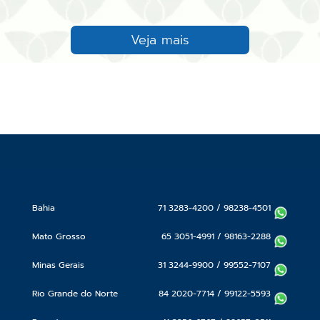
Veja mais
Bahia
71 3283-4200
/
98238-4501
Mato Grosso
65 3051-4991
/
98163-2288
Minas Gerais
31 3244-9900
/
99552-7107
Rio Grande do Norte
84 2020-7714
/
99122-5593