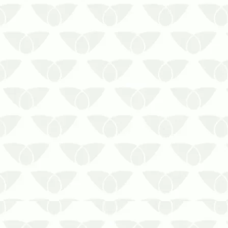
Curitiba. Confira neste post
algumas medidas importantes que
você deve tomar!