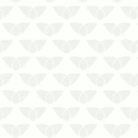
Livre-se de microrganismos nocivos
com a sanitização para comércios.
Conte com a sanitização para