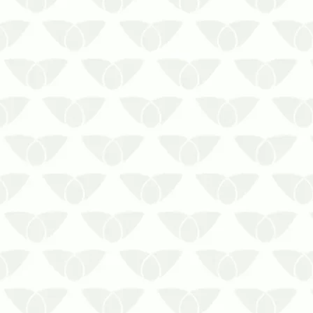
A Sanitização de ambientes em
Curitiba é uma das medidas de
proteção efetivas para o seu
espaço. Reforce a segurança com a
sanitização de ambientes em
Curitiba com uma empresa
experiente!