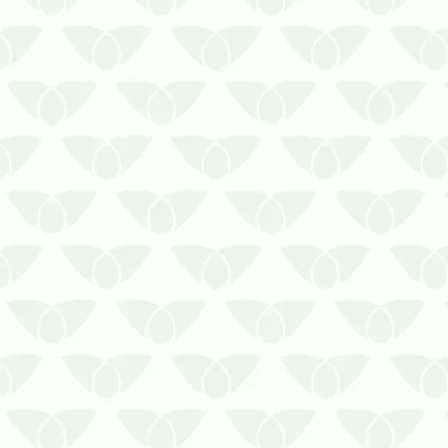
Evite um surto de coronavírus com
serviços de Sanitização para
Veículos em Curitiba e mantenha
seus passageiros seguros!