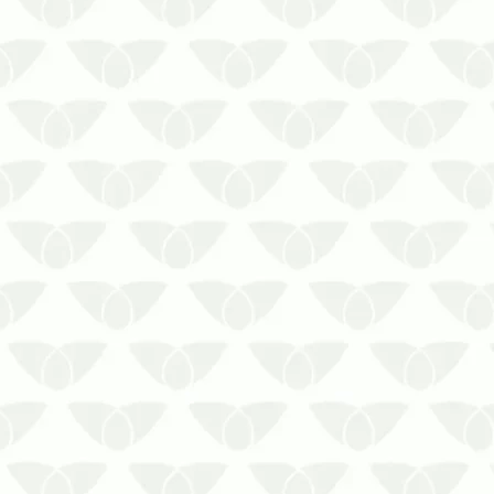
Todos os ambientes podem não
estar seguros em relação ao vírus
do coronavírus…até mesmo a sua
residência.