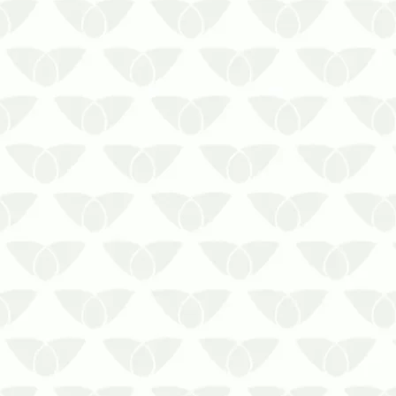
Conte com o serviço de sanitização
profissional para o seu escritório
com a Biosseg Uniprag!