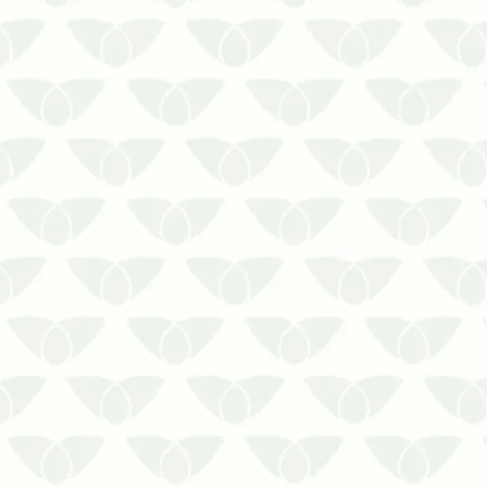
Conte com serviços profissionais
de Sanitização de Academias em