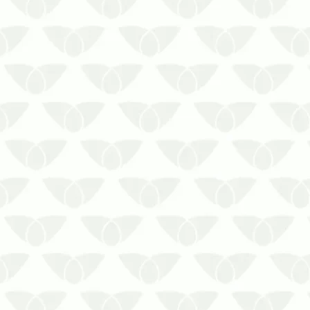
Conte com serviços de sanitização
de supermercados para proteção
dos visitantes. Saiba mais sobre a
Sanitização de Supermercados!