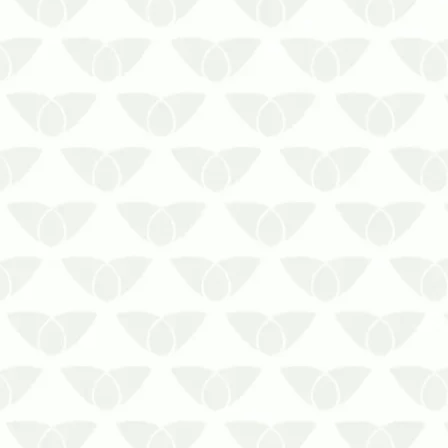
O atendimento profissional
realizado por uma empresa
controladora de pragas, elimina as
colônias presentes no local por
meio de técnicas eficientes e
seguras.