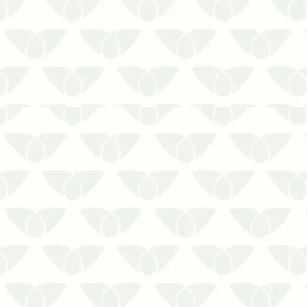
Não subestime o poder da aranha-
marrom. Apesar de pequena, o seu
veneno pode ser fatal para um
determinado grupo de pessoas.