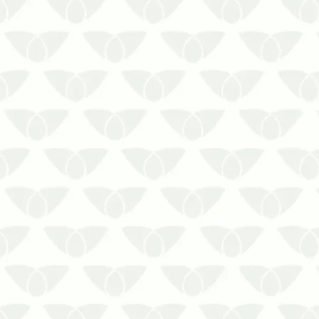
Você sabia que a aranha-marrom é
a segunda espécie mais venenosa
do mundo? Um pequeno problema
pode gerar grandes danos para a
sua saúde, trazendo
consequências péssimas e até
fatais. Saiba como identificar uma
aranha-marrom!