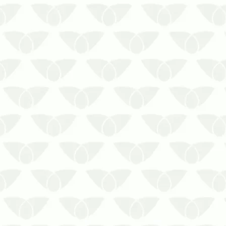
Saiba os cuidados que você
precisa ter para prevenir a
infestação de aranhas!