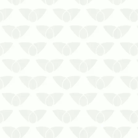
Investir em métodos de controle
de aranhas traz muito mais
tranquilida…