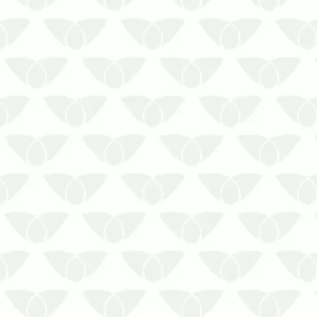
Fale com a Biosseg Uniprag e
tenha assistência personalizada
contra a infestação e o veneno de
aranhas