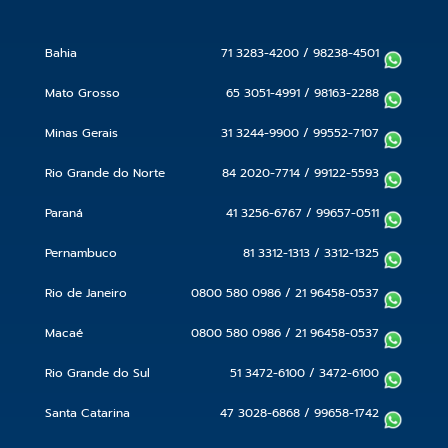
Bahia
71 3283-4200
/
98238-4501
Mato Grosso
65 3051-4991
/
98163-2288
Minas Gerais
31 3244-9900
/
99552-7107
Rio Grande do Norte
84 2020-7714
/
99122-5593
Paraná
41 3256-6767
/
99657-0511
Pernambuco
81 3312-1313
/
3312-1325
Rio de Janeiro
0800 580 0986
/
21 96458-0537
Macaé
0800 580 0986
/
21 96458-0537
Rio Grande do Sul
51 3472-6100
/
3472-6100
Santa Catarina
47 3028-6868
/
99658-1742