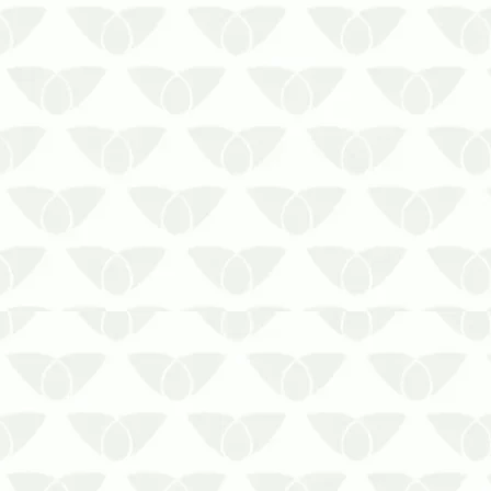
Fale com a Biosseg ao buscar pela
assistência eficiente contra as
aranhas em seu lar