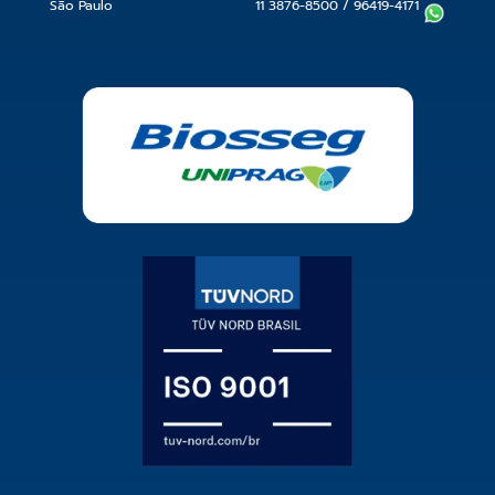
São Paulo
11 3876-8500
/
96419-4171