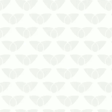
A picada da aranha-marrom pode
gerar irritações na pele, crises
alérgicas severas e até a morte.
Qualquer pessoa que for picada
deve ser atendida rapidamente em
um posto médico ou hospital.