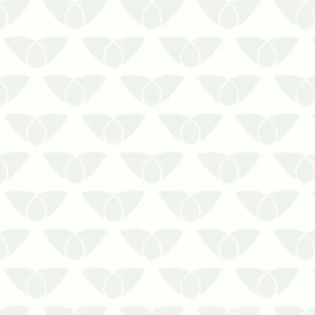
As aranhas chegam até o seu
estabelecimento sem que você
nem perceba. Conheça as as dicas
pontuais para você identificar a
presença de aranhas!