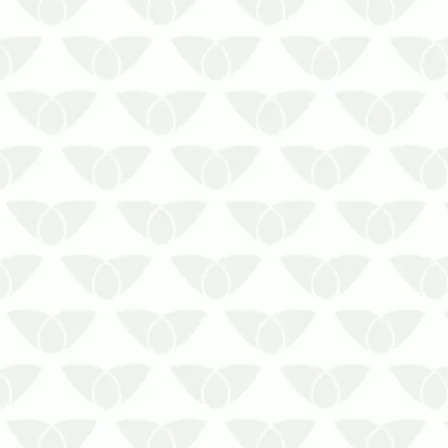
Fale com a Biosseg Uniprag
quando precisar de ajuda contra a
reprodução de aranhas