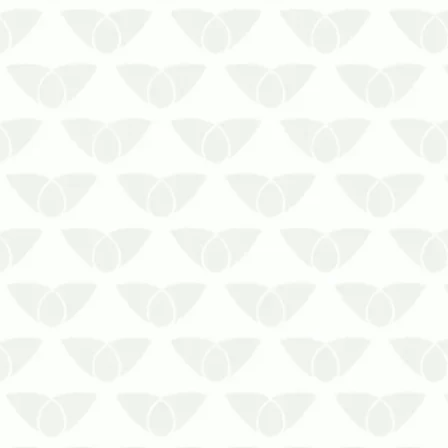
Há informações importantes que
devem ser coletadas antes desse
serviço. Saiba quais são os
tratamentos utilizados para a
dedetização da aranha-marrom!