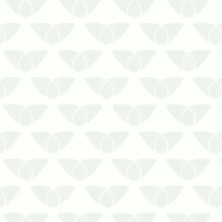
Fale com a Biosseg Uniprag ao
buscar pela dedetização contra
aranhas