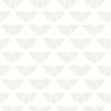
A reputação dos mosquitos não é
nem um pouco positiva, afinal eles
transmitem diversas doenças e a
dengue é uma delas.