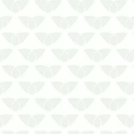
Algumas pragas urbanas se
destacam pelo problema que
causam onde quer que passem. Os
mosquitos são um bom exemplo e,
com a chegada do verão, sua
presença se torna mais comum e
frequente. As chuvas fortes da
época, somadas às elevadas
temperaturas, cr…