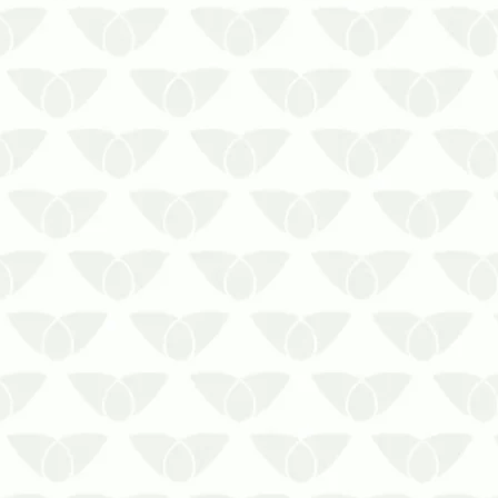
Contra o aumento da população
de mosquitos, contrate a
dedetizadora Biosseg Uniprag