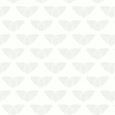
Implementar o controle de
mosquitos em residências
beneficia a saúde da família
Você consegue imaginar a
gravidade de uma infestação de
pragas em seu ambiente? Os
mosquitos são um bom exemplo,
afinal, os problemas causados
podem afetar o núcleo famil…