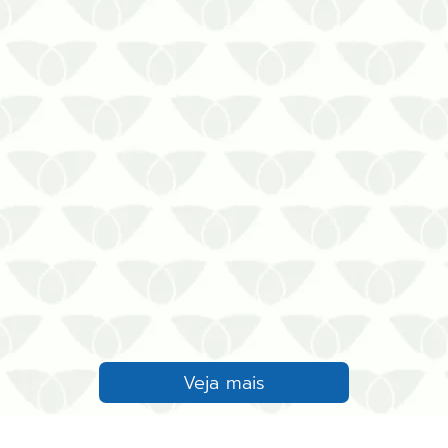
de mosquitos, Dedetizadora
Biosseg Uniprag
Veja mais