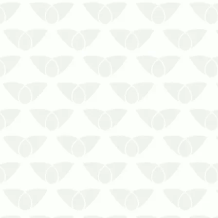
A dengue é uma enfermidade
silenciosa que afeta a saúde de
diversos brasileiros.