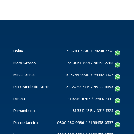
Bahia
71 3283-4200
/
98238-4501
Mato Grosso
65 3051-4991
/
98163-2288
Minas Gerais
31 3244-9900
/
99552-7107
Rio Grande do Norte
84 2020-7714
/
99122-5593
Paraná
41 3256-6767
/
99657-0511
Pernambuco
81 3312-1313
/
3312-1325
Rio de Janeiro
0800 580 0986
/
21 96458-0537