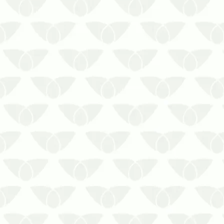
Os tipos de mosquitos no Brasil
podem se tornar o seu maior
pesadelo
Você já imaginou ter o seu
ambiente tomado pelos
mosquitos? Ágeis na adaptação e