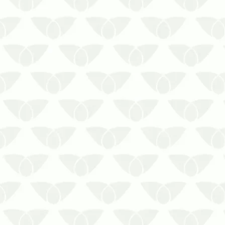
comuns nas cidades, essas pragas
chegam quando menos se espera
e aproveitam as condições de
acesso, …