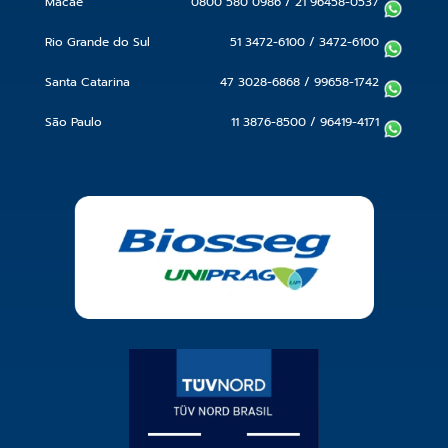
Macaé
0800 580 0986
/
21 96458-0537
Rio Grande do Sul
51 3472-6100
/
3472-6100
Santa Catarina
47 3028-6868
/
99658-1742
São Paulo
11 3876-8500
/
96419-4171