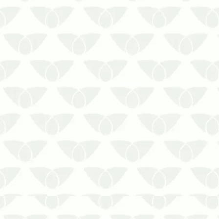
O controle de infestações de
mosquitos é essencial para o
conforto e segurança dos
moradores
Os mosquitos são conhecidos pelo
incômodo gerado, principalmente
durante a noite, quando picam as
pessoas e causam coceira na área
atingida. Além disso, esse…