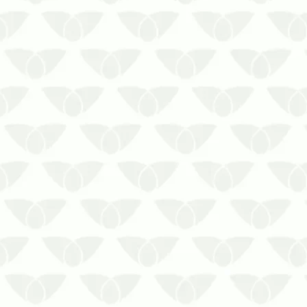
Solicite uma cotação para o
Controle de Mosquitos com a
Biosseg Uniprag