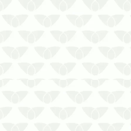
A Biosseg Uniprag é a controladora