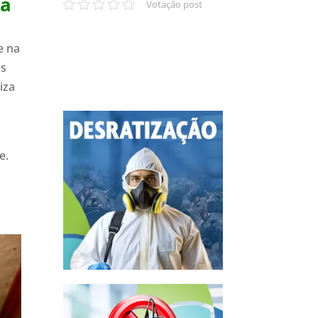
ma
Votação post
e na
as
iza
e.