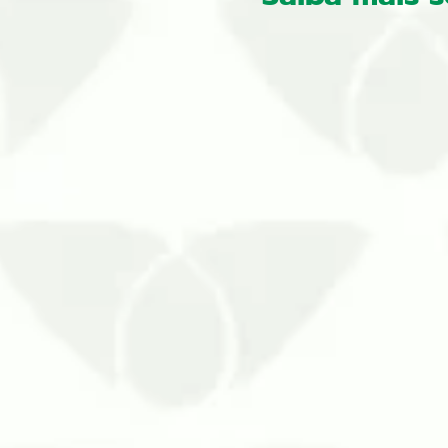
Algumas pragas urbanas se destaca
com a chegada do verão, sua presen
temperaturas, cr…