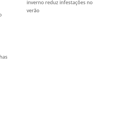
inverno reduz infestações no
verão
o
lhas