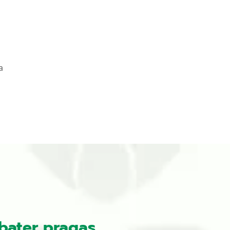
a
bater pragas