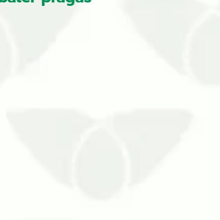
s mosquitos são um bom exemplo e,
da época, somadas às elevadas