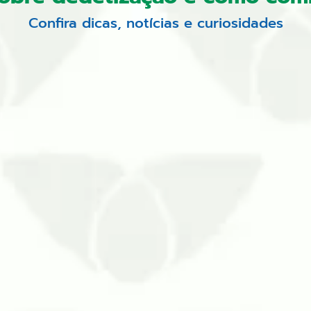
Confira dicas, notícias e curiosidades
m pelo problema que causam onde quer que passem. O
ça se torna mais comum e frequente. As chuvas fortes 