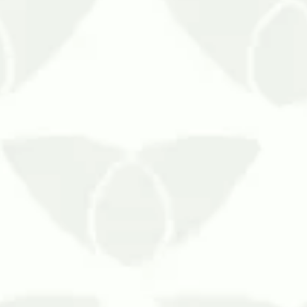
tos protege seu espaço contra incômodos invasores
 pragas urbanas pode causar diferentes sensações nas 
nças, o desconf…