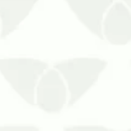
O controle de infestação de mosqui
Estar em um ambiente infestado por
possibilidade de transmissão de doe