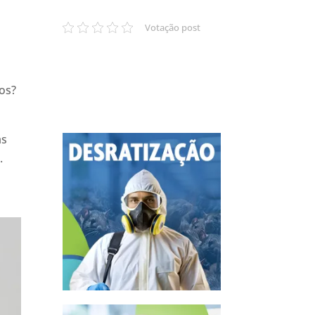
a
Votação post
os?
as
.