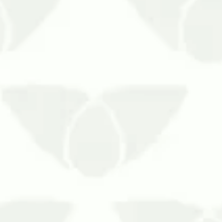
m pelo problema que causam onde quer que passem. O
ça se torna mais comum e frequente. As chuvas fortes 