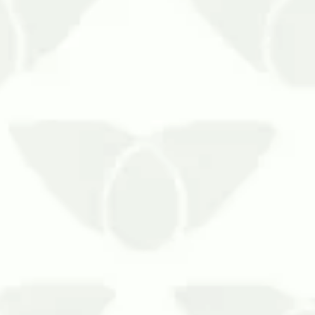
s mosquitos são um bom exemplo e,
da época, somadas às elevadas