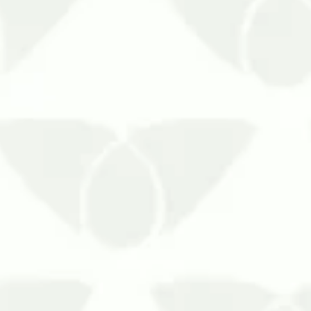
Algumas pragas urbanas se destaca
com a chegada do verão, sua presen
temperaturas, cr…