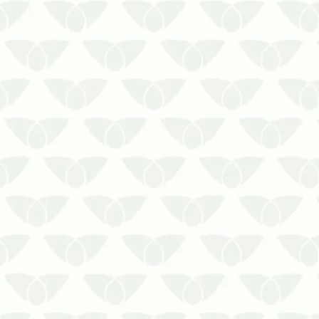
A dedetização em clínicas e
consultórios em Curitiba colabora
com a segurança dos pacientesAs
pragas urbanas são um problema
recorrente nas cidades e podem
invadir qualquer local quando
encontram condições favoráveis à
sua proliferação. Em ambientes …