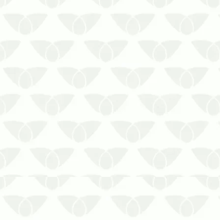
que se destacam pelos riscos à
saúde e os danos estruturais
gerados, se manifestam de forma
silenciosa. Sem a dedetização
periódica em …