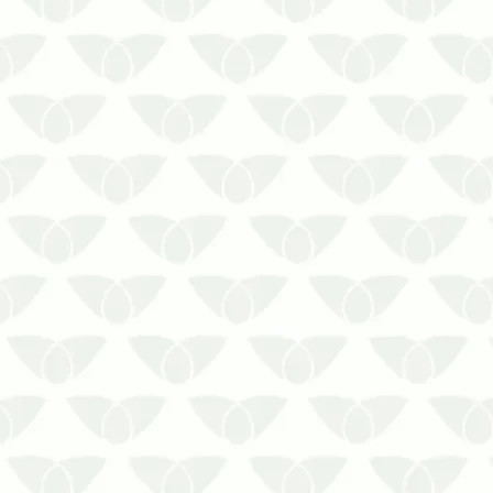
A dedetização no inverno em
Curitiba é uma decisão inteligente
para preservar pessoas e
ambientesA reputação das pragas
urbanas reforça a necessidade de
adotar medidas preventivas e
corretivas contra a sua presença
que, embora seja mais comum em
époc…