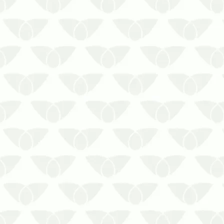
As pragas são um problema
comum nas cidades e podem
invadir os ambientes e causar
inúmeros transtornos. As pragas,