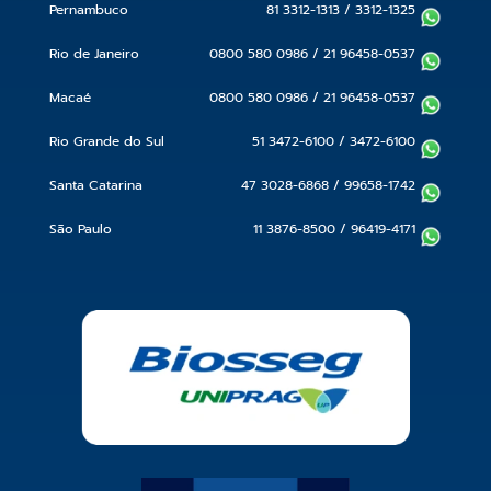
Pernambuco
81 3312-1313
/
3312-1325
Rio de Janeiro
0800 580 0986
/
21 96458-0537
Macaé
0800 580 0986
/
21 96458-0537
Rio Grande do Sul
51 3472-6100
/
3472-6100
Santa Catarina
47 3028-6868
/
99658-1742
São Paulo
11 3876-8500
/
96419-4171