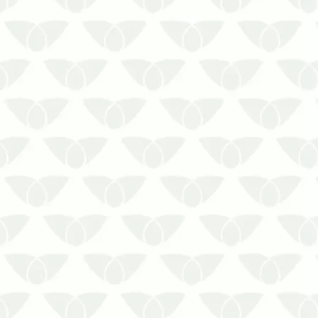
quem convive, por exemplo, em
condomínios. Em épocas quentes,
quando as colônias se tornam mais
frequ…