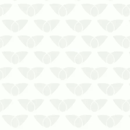
caseirasConviver no mesmo espaço
que as pragas urbanas é um
verdadeiro pesadelo para as
pessoas. Quando elas surgem, de
forma silenciosa e discreta, é
comum apelar para…