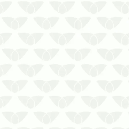
A infestação de pragas urbanas
surge quando menos se espera,
trazendo pânico e preocupação
para as pessoas que convivem nos
espaços. No meio corporativo, a
presença de pragas aumenta o
risco de transmissão de doenças,
além de afetar diretamente a ima…