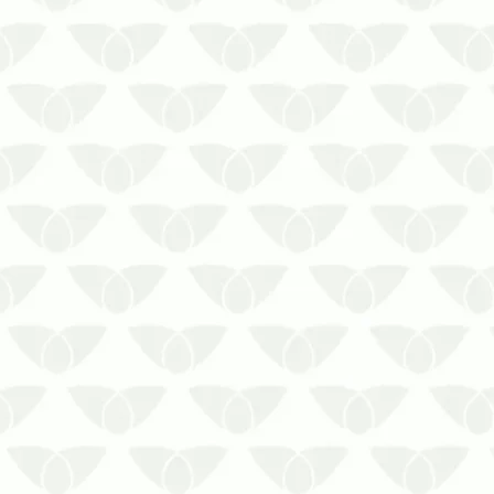
A dedetização em condomínios no
inverno em Curitiba ajuda a