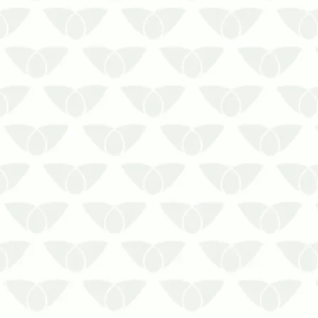
preservar a segurança dos
moradores e funcionáriosA queda
das temperaturas no inverno faz
com que muitas pessoas relaxem
os cuidados relacionados às
pragas urbanas, visto que elas são
mais c…