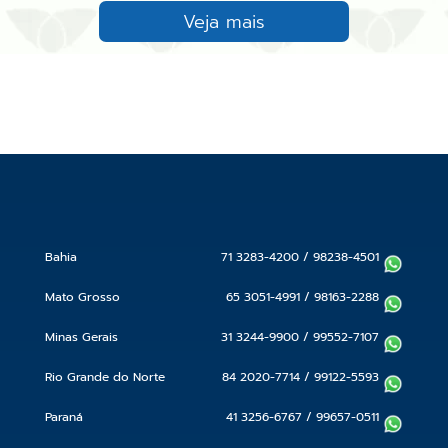
Veja mais
Bahia
71 3283-4200
/
98238-4501
Mato Grosso
65 3051-4991
/
98163-2288
Minas Gerais
31 3244-9900
/
99552-7107
Rio Grande do Norte
84 2020-7714
/
99122-5593
Paraná
41 3256-6767
/
99657-0511