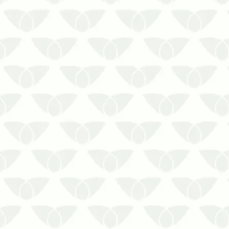
A assistência de uma dedetizadora
especializada para empresas
promove tranquilidade em
ambientes de trabalho
Quando se fala em pragas urbanas,
é incomum pensar nas colônias
fora das residências. Entretanto, até
mesmo os espaços corporativos se
tornam…