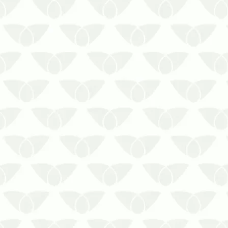
As pragas urbanas estão entre os
maiores problemas das pessoas
nas cidades, principalmente pelos
riscos estruturais e de saúde que
geram por onde passam. Em
épocas chuvosas, a presença de
baratas, formigas, mosquitos, ratos,
moscas, entre outros agen…