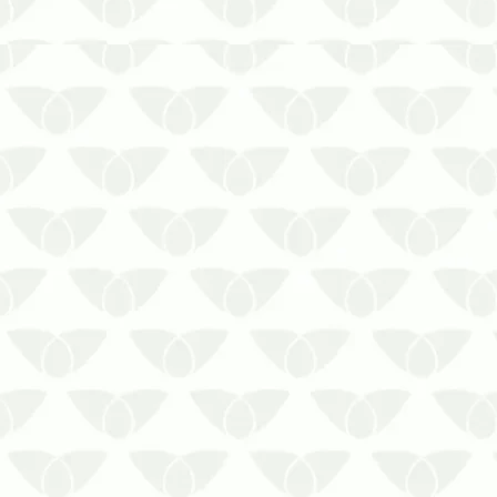
A dedetização profissional em
Curitiba entrega a eficiência
desejada nas soluções