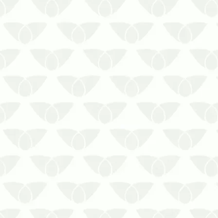
Ambientes fechados e climatizados
em Curitiba podem favorecer as
infestações silenciosasAs pragas
urbanas são um problema comum
nas cidades e elas podem invadir
qualquer local, se reproduzir com
rapidez e ameaçar a segurança das
pessoas. Em ambientes…