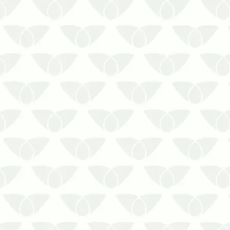
As épocas quentes são perfeitas
para a proliferação silenciosa de
pragas. Conhecidos pelos
problemas de saúde e prejuízos
estruturais que causam, os agentes
são verdadeiros vilões nas cidades,
que chegam de surpresa e causam
pânico nas pessoas. Mesmo…