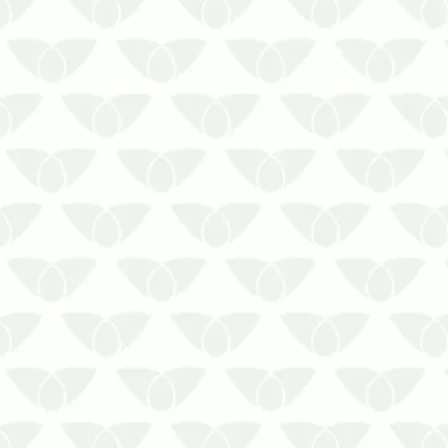
As pragas urbanas surgem em
qualquer ambiente onde
encontram condições favoráveis ao
seu desenvolvimento. Isso ameaça
a segurança e tranquilidade de